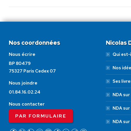
Nos coordonnées
Nicolas
Nous écrire
Qui est-i
BP 80479
Nos idé
75327 Paris Cedex 07
Ses livre
Nous joindre
01.84.16.02.24
NDA sur 
Nous contacter
NDA sur
PAR FORMULAIRE
NDA sur