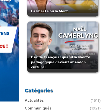
La liberté ou la Mort
Bac de français : quand la liberté
pédagogique devient abandon
culturel
Catégories
Actualités
(1611)
Communiqués
(1921)