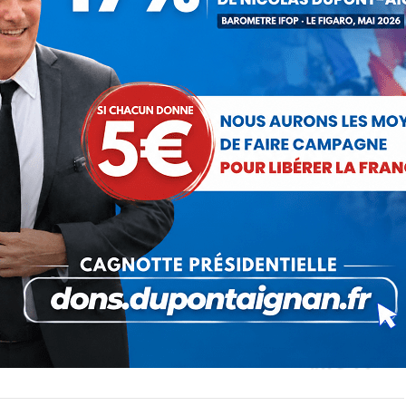
ger
Partager
Partager
Partager
sur
sur
sur
Pinterest
LinkedIn
WhatsApp
SUIVANT
Damien Lempereur invité de France
Article
Info Tv
suivant
: