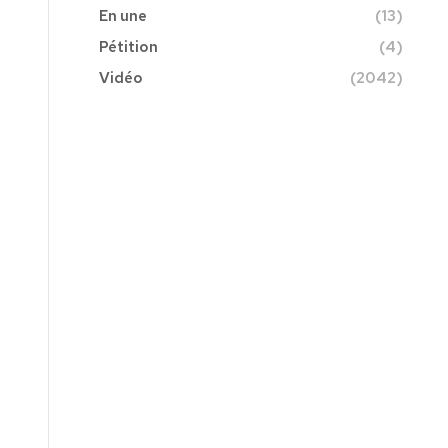
En une
(13)
Pétition
(4)
Vidéo
(2042)