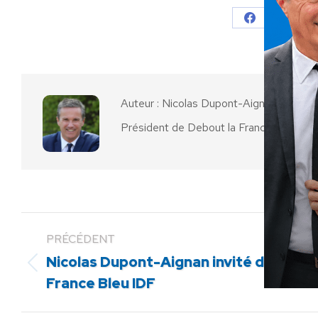
Partager
Parta
sur
sur
Facebook
X
Auteur :
Nicolas Dupont-Aignan
Président de Debout la France
PRÉCÉDENT
Nicolas Dupont-Aignan invité de
Article
France Bleu IDF
précédent
: