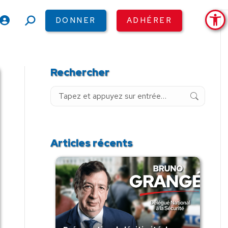
Ouv
DONNER
ADHÉRER
Recherche
:
Rechercher
Recherche
:
Articles récents