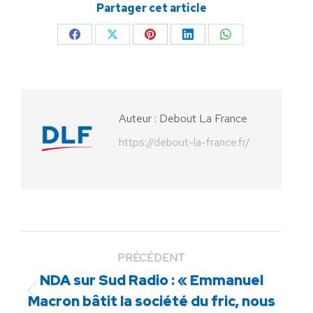
Partager cet article
Partager
Partager
Partager
Partager
Partager
sur
sur
sur
sur
sur
Facebook
X
Pinterest
LinkedIn
WhatsApp
Auteur :
Debout La France
https://debout-la-france.fr/
PRÉCÉDENT
NDA sur Sud Radio : « Emmanuel
Article
Macron bâtit la société du fric, nous