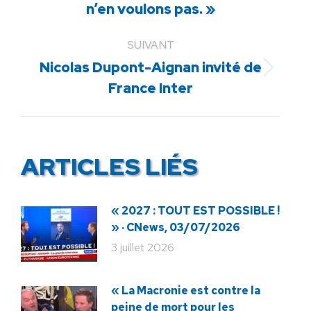
précédent
n’en voulons pas. »
:
SUIVANT
Nicolas Dupont-Aignan invité de
Article
France Inter
suivant
:
ARTICLES LIÉS
« 2027 : TOUT EST POSSIBLE !
» · CNews, 03/07/2026
3 juillet 2026
« La Macronie est contre la
peine de mort pour les