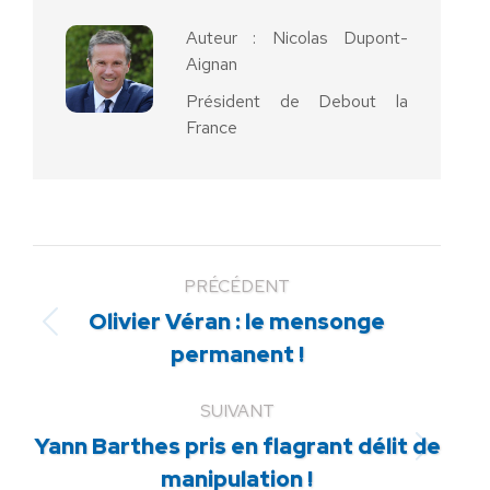
Auteur :
Nicolas Dupont-
Aignan
Président de Debout la
France
PRÉCÉDENT
Olivier Véran : le mensonge
Article
permanent !
précédent
:
SUIVANT
Yann Barthes pris en flagrant délit de
Article
manipulation !
suivant