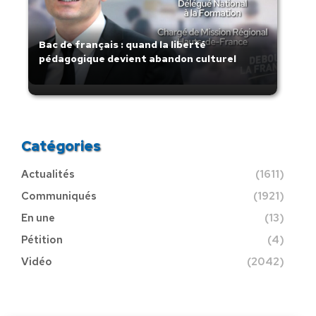
Bac de français : quand la liberté
pédagogique devient abandon culturel
Catégories
Actualités
(1611)
Communiqués
(1921)
En une
(13)
Pétition
(4)
Vidéo
(2042)