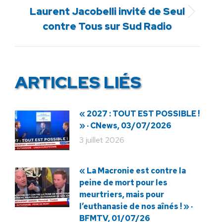
Laurent Jacobelli invité de Seul
Article
contre Tous sur Sud Radio
suivant
:
ARTICLES LIÉS
« 2027 : TOUT EST POSSIBLE !
» · CNews, 03/07/2026
3 juillet 2026
« La Macronie est contre la
peine de mort pour les
meurtriers, mais pour
l’euthanasie de nos aînés ! » ·
BFMTV, 01/07/26