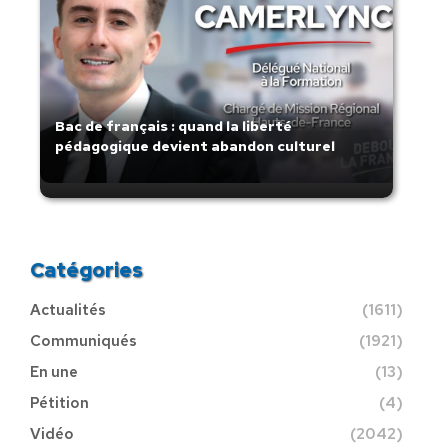
Bac de français : quand la liberté
pédagogique devient abandon culturel
Catégories
Actualités
(1611)
Communiqués
(1921)
En une
(13)
Pétition
(4)
Vidéo
(2042)