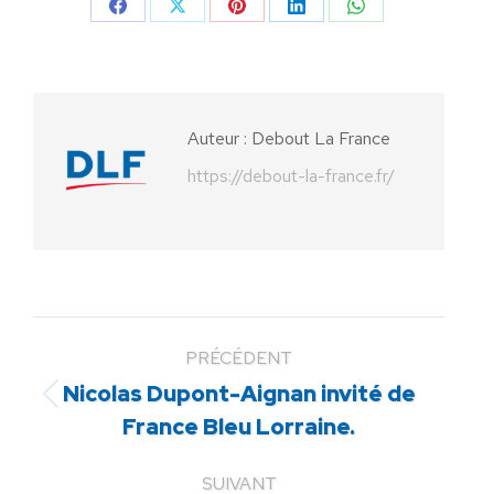
Partager
Partager
Partager
Partager
Partager
sur
sur
sur
sur
sur
Facebook
X
Pinterest
LinkedIn
WhatsApp
Auteur :
Debout La France
https://debout-la-france.fr/
PRÉCÉDENT
Nicolas Dupont-Aignan invité de
Article
France Bleu Lorraine.
précédent
:
SUIVANT