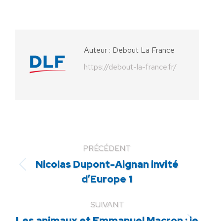
sur
sur
sur
sur
sur
Facebook
X
Pinterest
LinkedIn
WhatsApp
Auteur :
Debout La France
https://debout-la-france.fr/
PRÉCÉDENT
Nicolas Dupont-Aignan invité
Article
d’Europe 1
précédent
:
SUIVANT
Les animaux et Emmanuel Macron : je