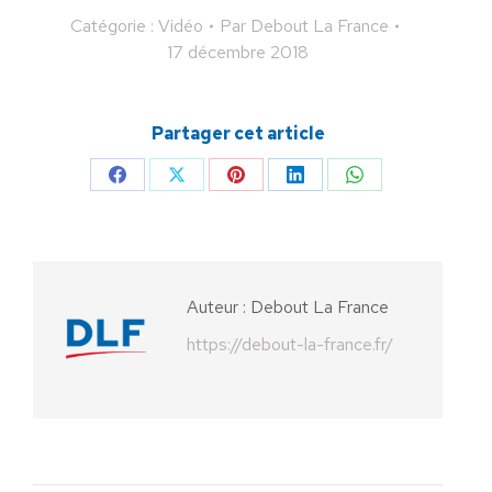
Catégorie :
Vidéo
Par
Debout La France
17 décembre 2018
Partager cet article
Partager
Partager
Partager
Partager
Partager
sur
sur
sur
sur
sur
Facebook
X
Pinterest
LinkedIn
WhatsApp
Auteur :
Debout La France
https://debout-la-france.fr/