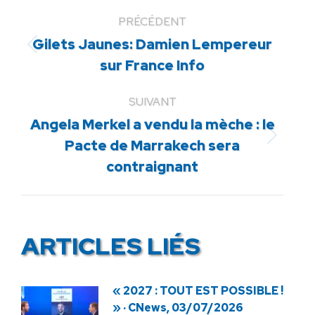
PRÉCÉDENT
Gilets Jaunes: Damien Lempereur
Article
sur France Info
précédent
:
SUIVANT
Angela Merkel a vendu la mèche : le
Article
Pacte de Marrakech sera
suivant
contraignant
:
ARTICLES LIÉS
« 2027 : TOUT EST POSSIBLE !
» · CNews, 03/07/2026