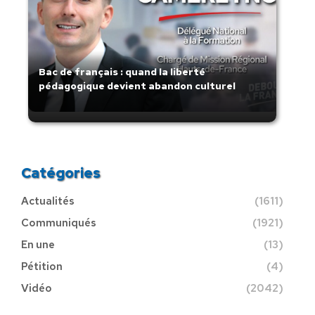
Bac de français : quand la liberté
pédagogique devient abandon culturel
Catégories
Actualités
(1611)
Communiqués
(1921)
En une
(13)
Pétition
(4)
Vidéo
(2042)