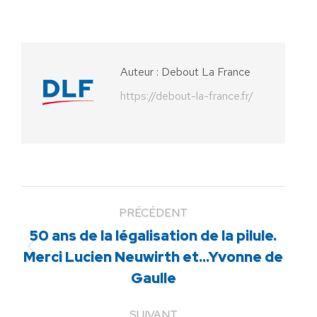
sur
sur
sur
sur
sur
Facebook
X
Pinterest
LinkedIn
WhatsApp
Auteur :
Debout La France
https://debout-la-france.fr/
PRÉCÉDENT
50 ans de la légalisation de la pilule.
Article
Merci Lucien Neuwirth et…Yvonne de
précédent
Gaulle
:
SUIVANT