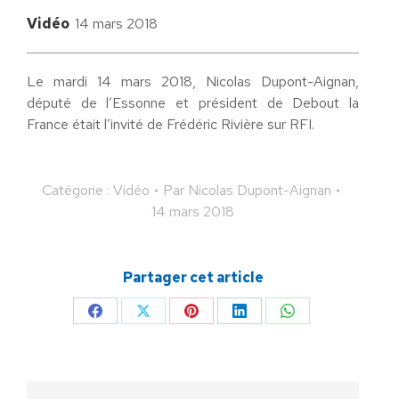
Vidéo
14 mars 2018
Le mardi 14 mars 2018, Nicolas Dupont-Aignan,
député de l’Essonne et président de Debout la
France était l’invité de Frédéric Rivière sur RFI.
Catégorie :
Vidéo
Par
Nicolas Dupont-Aignan
14 mars 2018
Partager cet article
Partager
Partager
Partager
Partager
Partager
sur
sur
sur
sur
sur
Facebook
X
Pinterest
LinkedIn
WhatsApp