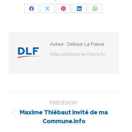
Partager
Partager
Partager
Partager
Partager
sur
sur
sur
sur
sur
Facebook
X
Pinterest
LinkedIn
WhatsApp
Auteur :
Debout La France
https://debout-la-france.fr/
PRÉCÉDENT
Maxime Thiébaut invité de ma
Article
Commune.info
précédent
: