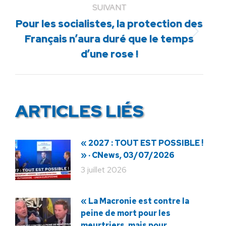
SUIVANT
Pour les socialistes, la protection des
Article
Français n’aura duré que le temps
suivant
d’une rose !
:
ARTICLES LIÉS
« 2027 : TOUT EST POSSIBLE !
» · CNews, 03/07/2026
3 juillet 2026
« La Macronie est contre la
peine de mort pour les
meurtriers, mais pour