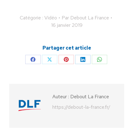
Catégorie :
Vidéo
Par
Debout La France
16 janvier 2019
Partager cet article
Partager
Partager
Partager
Partager
Partager
sur
sur
sur
sur
sur
Facebook
X
Pinterest
LinkedIn
WhatsApp
Auteur :
Debout La France
https://debout-la-france.fr/