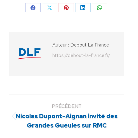
Partager
Partager
Partager
Partager
Partager
sur
sur
sur
sur
sur
Facebook
X
Pinterest
LinkedIn
WhatsApp
Auteur :
Debout La France
https://debout-la-france.fr/
PRÉCÉDENT
Nicolas Dupont-Aignan invité des
Article
Grandes Gueules sur RMC
précédent
: