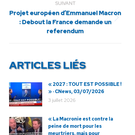
SUIVANT
Projet européen d’Emmanuel Macron
Article
: Debout la France demande un
suivant
referendum
:
ARTICLES LIÉS
« 2027 : TOUT EST POSSIBLE !
» · CNews, 03/07/2026
3 juillet 2026
« La Macronie est contre la
peine de mort pour les
meurtriers, mais pour