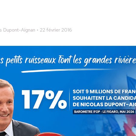
as Dupont-Aignan
22 février 2016
 cet article
ger
Partager
Partager
Partager
sur
sur
sur
Pinterest
LinkedIn
WhatsApp