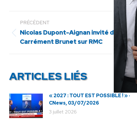
PRÉCÉDENT
Nicolas Dupont-Aignan invité de
Article
Carrément Brunet sur RMC
précédent
:
ARTICLES LIÉS
« 2027 : TOUT EST POSSIBLE ! » ·
CNews, 03/07/2026
3 juillet 2026