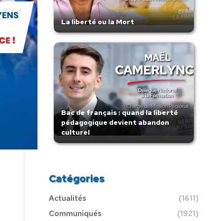
La liberté ou la Mort
Bac de français : quand la liberté
pédagogique devient abandon
culturel
Catégories
Actualités
(1611)
Communiqués
(1921)