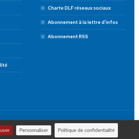
Charte DLF réseaux sociaux
Abonnement à la lettre d’infos
Abonnement RSS
lité
JE FAIS UN DON À DLF
Tous droits réservés.
100 €
250 €
1000 €
fuser
Personnaliser
Politique de confidentialité