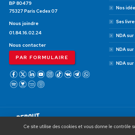
BP 80479
Nos idé
75327 Paris Cedex 07
Ses livre
Nous joindre
01.84.16.02.24
NDA sur 
Nous contacter
NDA sur
PAR FORMULAIRE
NDA sur
AIDEZ NOUS À
LIBÉRER LA FRANCE
Debout La France © 2026 | Designed 
Ce site utilise des cookies et vous donne le contrôle 