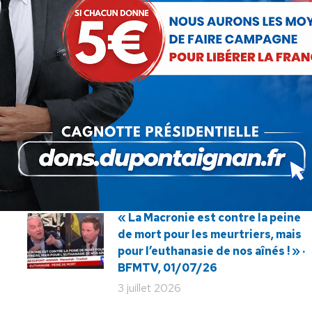
SUIVANT
Nicolas Dupont-Aignan demande un
Article
référendum sur le TAFTA
suivant
:
« La Macronie est contre la peine
de mort pour les meurtriers, mais
pour l’euthanasie de nos aînés ! » ·
BFMTV, 01/07/26
3 juillet 2026