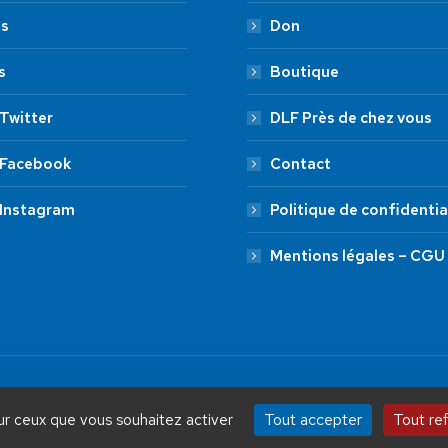
es
Don
s
Boutique
Twitter
DLF Près de chez vous
 Facebook
Contact
 Instagram
Politique de confidentia
Mentions légales – CGU
by Aryup.com
ADHÉSION
20 €
50 €
Tout accepter
Tout re
sur ceux que vous souhaitez activer