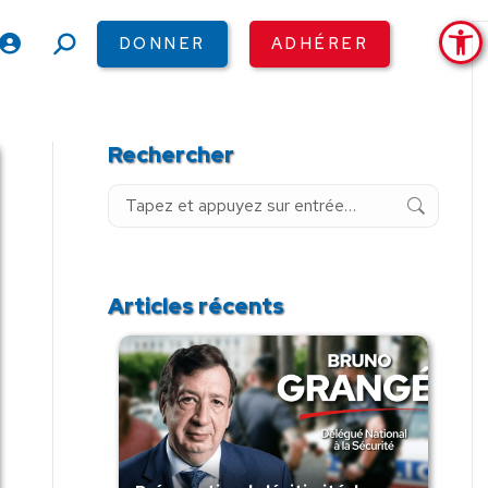
Ouv
DONNER
ADHÉRER
Recherche
:
Rechercher
Recherche
:
Articles récents