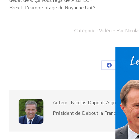
débat de « Ça vous regarde » sur LCP
Brexit: L’europe otage du Royaune Uni ?
Catégorie :
Vidéo
Par
Nicol
Partager
Partager
Parta
sur
sur
Facebook
X
Auteur :
Nicolas Dupont-Aignan
Président de Debout la France