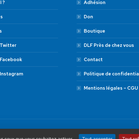
l ?
Adhésion
es
Don
s
Boutique
Twitter
DLF Près de chez vous
 Facebook
Contact
 Instagram
Politique de confidentia
Mentions légales – CGU
by Aryup.com
ADHÉSION
20 €
50 €
Tout accepter
Tout re