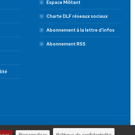
Espace Militant
Charte DLF réseaux sociaux
Abonnement à la lettre d’infos
Abonnement RSS
lité
JE FAIS UN DON À DLF
Tous droits réservés.
100 €
250 €
1000 €
fuser
Personnaliser
Politique de confidentialité