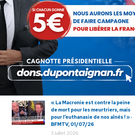
SUIVANT
Demain quelle France dans quelle
Article
Europe? Nicolas Dupont-Aignan
suivant
invité du débat CNews-Europe 1
:
« La Macronie est contre la peine
de mort pour les meurtriers, mais
pour l’euthanasie de nos aînés ! » ·
BFMTV, 01/07/26
3 juillet 2026