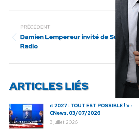
PRÉCÉDENT
Damien Lempereur invité de Sud
Article
Radio
précédent
:
ARTICLES LIÉS
« 2027 : TOUT EST POSSIBLE ! » ·
CNews, 03/07/2026
3 juillet 2026