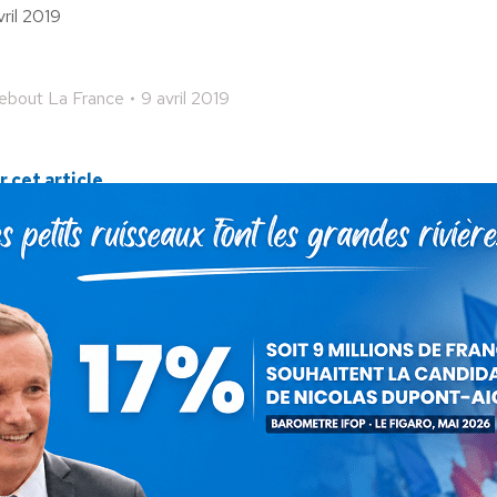
vril 2019
ebout La France
9 avril 2019
 cet article
ger
Partager
Partager
Partager
sur
sur
sur
Pinterest
LinkedIn
WhatsApp