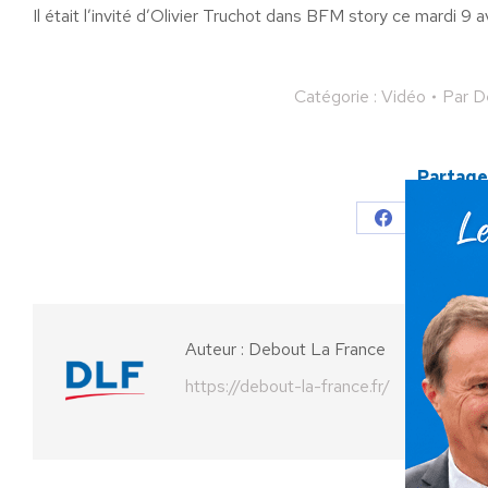
Il était l’invité d’Olivier Truchot dans BFM story ce mardi 9 a
Catégorie :
Vidéo
Par
D
Partager
Partager
Parta
sur
sur
Facebook
X
Auteur :
Debout La France
https://debout-la-france.fr/