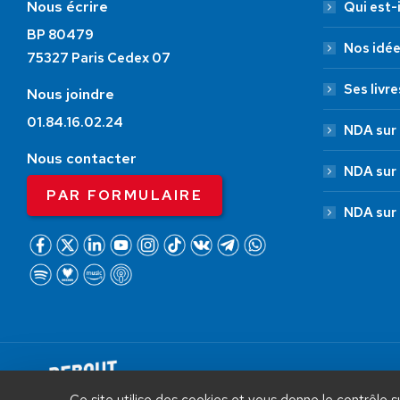
Nous écrire
Qui est-i
BP 80479
Nos idé
75327 Paris Cedex 07
Ses livre
Nous joindre
01.84.16.02.24
NDA sur 
Nous contacter
NDA sur
PAR FORMULAIRE
NDA sur
AIDEZ NOUS À
LIBÉRER LA FRANCE
Debout La France © 2026 | Designed 