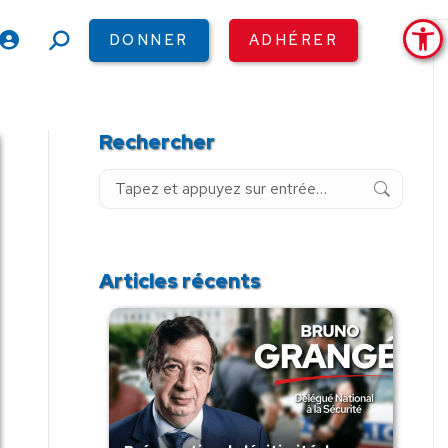
Ouv
DONNER
ADHÉRER
Recherche
:
Rechercher
Recherche
:
Articles récents