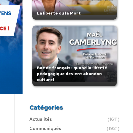
La liberté ou la Mort
Bac de français : quand la liberté
pédagogique devient abandon
culturel
Catégories
Actualités
(1611)
Communiqués
(1921)