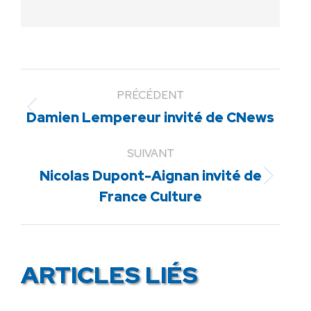
PRÉCÉDENT
Article
Damien Lempereur invité de CNews
précédent
:
SUIVANT
Nicolas Dupont-Aignan invité de
Article
France Culture
suivant
:
ARTICLES LIÉS