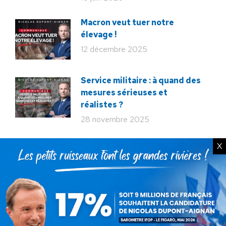
Macron veut tuer notre
élevage !
12 décembre 2025
Service militaire : à quand des
mesures sérieuses et
réalistes ?
28 novembre 2025
Budget : l’imposture de trop.
X
La destitution au plus tôt !
24 novembre 2025