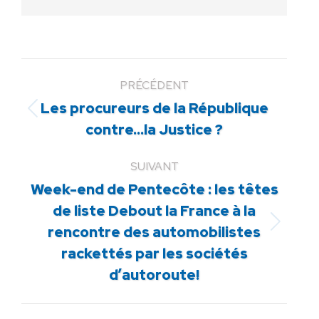
PRÉCÉDENT
Les procureurs de la République
Article
contre…la Justice ?
précédent
:
SUIVANT
Week-end de Pentecôte : les têtes
de liste Debout la France à la
Article
rencontre des automobilistes
suivant
rackettés par les sociétés
:
d’autoroute!