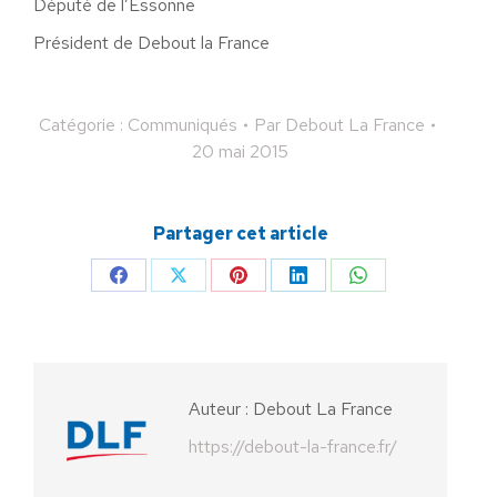
Député de l’Essonne
Président de Debout la France
Catégorie :
Communiqués
Par
Debout La France
20 mai 2015
Partager cet article
Partager
Partager
Partager
Partager
Partager
sur
sur
sur
sur
sur
Facebook
X
Pinterest
LinkedIn
WhatsApp
Auteur :
Debout La France
https://debout-la-france.fr/