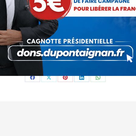
égorie :
Communiqués
Par
Nicolas Dupont-Aignan
14 juin 20
Partager cet article
Partager
Partager
Partager
Partager
Partager
sur
sur
sur
sur
sur
Facebook
X
Pinterest
LinkedIn
WhatsApp