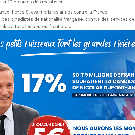
sur 10 mesures dès maintenant :
ce, fichés S, ayant pris les armes contre la France.
é des djihadistes de nationalité française, connus des services d
ôles à tous les postes-frontières.
 de pouvoir affecter tous les policiers et gendarmes à des tâche
;
ie du Jihad et l’expulsion immédiate de tous les imams et prêcheur
 pour crimes ou délits pour des faits liés à des actes terrorist
ec l’extérieur.
prisonnement pour détention d’armes de guerre.
 gagner la guerre contre Daesh et d’éradiquer l’islamisme fanatisé 