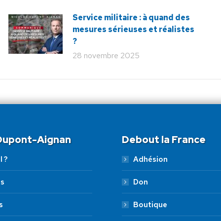
Service militaire : à quand des
mesures sérieuses et réalistes
?
28 novembre 2025
 Dupont-Aignan
Debout la France
l ?
Adhésion
es
Don
s
Boutique