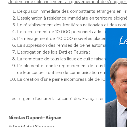
Je demande solennellement au gouvernement de s’engager 
L’expulsion immédiate des combattants étrangers en Fran
L’assignation à résidence immédiate en territoire éloign
Le rétablissement des frontières nationales et des contr
Le recrutement de 10 000 personnels administratifs afin
L’aménagement de 40 000 nouvelles places de prison 
La suppression des remises de peine automatiques ;
L’abrogation des lois Dati et Taubira ;
La fermeture de tous les lieux de culte faisant l’apolog
L’isolement et non le regroupement de tous les condamnés
de leur couper tout lien de communication entre eux et av
La création d’une peine incompressible de 10 ans d’em
Il est urgent d’assurer la sécurité des Français en France, de
Nicolas Dupont-Aignan