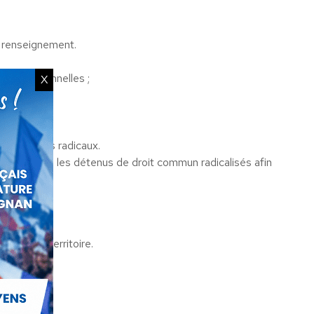
e renseignement.
s opérationnelles ;
X
s étrangers radicaux.
es ainsi que les détenus de droit commun radicalisés afin
de notre territoire.