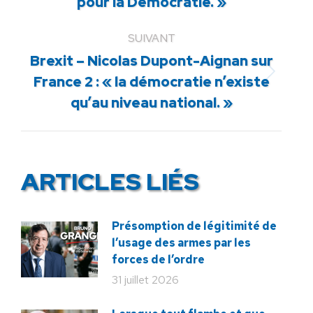
pour la Démocratie. »
:
SUIVANT
Brexit – Nicolas Dupont-Aignan sur
Article
France 2 : « la démocratie n’existe
suivant
qu’au niveau national. »
:
ARTICLES LIÉS
Présomption de légitimité de
l’usage des armes par les
forces de l’ordre
31 juillet 2026