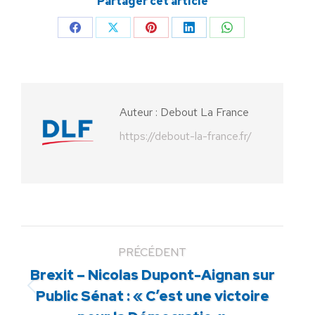
Partager cet article
Partager
Partager
Partager
Partager
Partager
sur
sur
sur
sur
sur
Facebook
X
Pinterest
LinkedIn
WhatsApp
Auteur :
Debout La France
https://debout-la-france.fr/
PRÉCÉDENT
Brexit – Nicolas Dupont-Aignan sur
Article
Public Sénat : « C’est une victoire
précédent