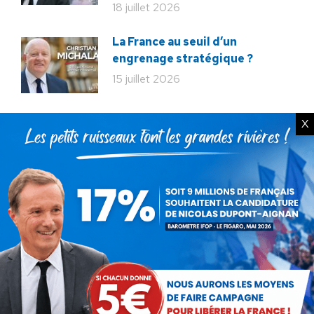
18 juillet 2026
La France au seuil d’un
engrenage stratégique ?
15 juillet 2026
X
Rechercher
Recherche
:
Articles récents