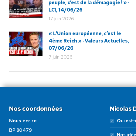
peuple, c’est de la démagogie ! » ·
LCI, 14/06/26
17 juin 2026
« L’Union européenne, c’est le
4ème Reich » · Valeurs Actuelles,
07/06/26
7 juin 2026
Nos coordonnées
Nicolas
Nous écrire
Qui est-i
BP 80479
Nos idé