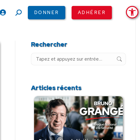
Ouv
DONNER
ADHÉRER
Recherche
:
Rechercher
Recherche
:
Articles récents