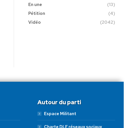
En une
(13)
Pétition
(4)
Vidéo
(2042)
Autour du parti
Espace Militant
Charte DLF réseaux sociaux