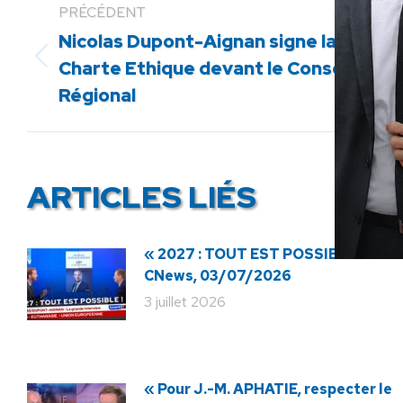
PRÉCÉDENT
Nicolas Dupont-Aignan signe la
Article
Charte Ethique devant le Conseil
précédent
Régional
:
ARTICLES LIÉS
« 2027 : TOUT EST POSSIBLE ! » ·
CNews, 03/07/2026
3 juillet 2026
« Pour J.-M. APHATIE, respecter le