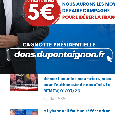
SUIVANT
Maxime Thiébaut invité de ma
Article
Commune.info
suivant
:
« La Macronie est contre la peine
de mort pour les meurtriers, mais
pour l’euthanasie de nos aînés ! » ·
BFMTV, 01/07/26
3 juillet 2026
« Lyhanna : il faut un référendum