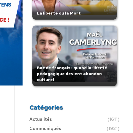
La liberté ou la Mort
Bac de français : quand la liberté
pédagogique devient abandon
culturel
Catégories
Actualités
(1611)
Communiqués
(1921)