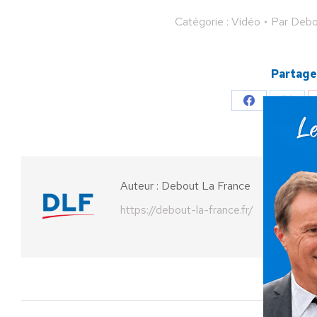
Catégorie :
Vidéo
Par
Debo
Partager
Partager
Parta
sur
sur
Facebook
X
Auteur :
Debout La France
https://debout-la-france.fr/