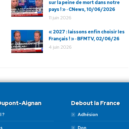
sur la peine de mort dans notre
pays ! » · CNews, 10/06/2026
11 juin 2026
« 2027 : laissons enfin choisir les
Français ! » · BFMTV, 02/06/26
4 juin 2026
 Dupont-Aignan
Debout la France
l ?
Adhésion
es
Don