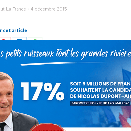
ut La France
4 décembre 2015
 cet article
ger
Partager
Partager
Partager
sur
sur
sur
Pinterest
LinkedIn
WhatsApp