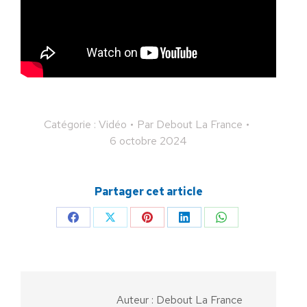
Catégorie :
Vidéo
Par
Debout La France
6 octobre 2024
Partager cet article
Partager
Partager
Partager
Partager
Partager
sur
sur
sur
sur
sur
Facebook
X
Pinterest
LinkedIn
WhatsApp
Auteur :
Debout La France