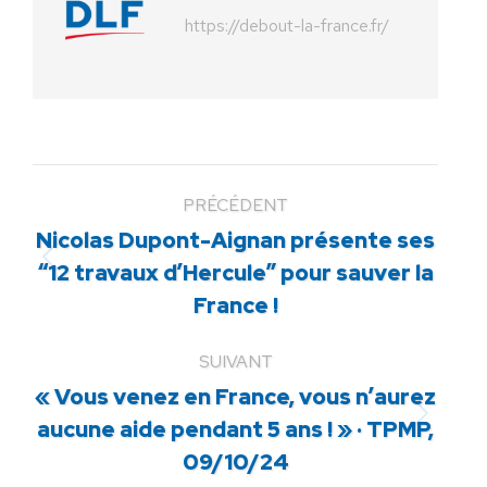
https://debout-la-france.fr/
PRÉCÉDENT
Nicolas Dupont-Aignan présente ses
Article
“12 travaux d’Hercule” pour sauver la
précédent
France !
:
SUIVANT
« Vous venez en France, vous n’aurez
Article
aucune aide pendant 5 ans ! » · TPMP,
suivant
09/10/24
: