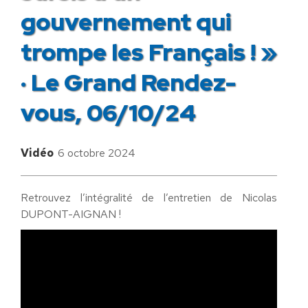
gouvernement qui
trompe les Français ! »
· Le Grand Rendez-
vous, 06/10/24
Vidéo
6 octobre 2024
Retrouvez l’intégralité de l’entretien de Nicolas
DUPONT-AIGNAN !