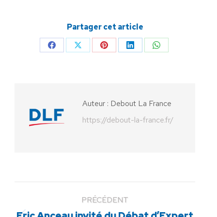
Partager cet article
Partager
Partager
Partager
Partager
Partager
sur
sur
sur
sur
sur
Facebook
X
Pinterest
LinkedIn
WhatsApp
Auteur :
Debout La France
https://debout-la-france.fr/
PRÉCÉDENT
Eric Anceau invité du Débat d’Expert