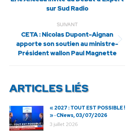
Article
sur Sud Radio
précédent
:
SUIVANT
CETA : Nicolas Dupont-Aignan
Article
apporte son soutien au ministre-
suivant
Président wallon Paul Magnette
:
ARTICLES LIÉS
« 2027 : TOUT EST POSSIBLE !
» · CNews, 03/07/2026
3 juillet 2026