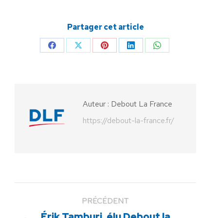
Partager cet article
Partager
Partager
Partager
Partager
Partager
sur
sur
sur
sur
sur
Facebook
X
Pinterest
LinkedIn
WhatsApp
Auteur :
Debout La France
https://debout-la-france.fr/
PRÉCÉDENT
Érik Tamburi, élu Debout la