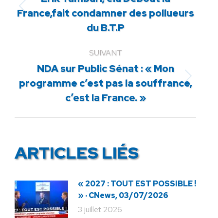
Article
France,fait condamner des pollueurs
précédent
du B.T.P
:
SUIVANT
NDA sur Public Sénat : « Mon
Article
programme c’est pas la souffrance,
suivant
c’est la France. »
:
ARTICLES LIÉS
« 2027 : TOUT EST POSSIBLE !
» · CNews, 03/07/2026
3 juillet 2026