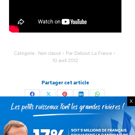
Catégorie : Non classé
Par
Debout La France
10 avril 2012
Partager cet article
Partager
Partager
Partager
Partager
Partager
X
sur
sur
sur
sur
sur
Facebook
X
Pinterest
LinkedIn
WhatsApp
Auteur :
Debout La France