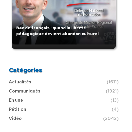
Bac de français : quand la liberté
pédagogique devient abandon culturel
Catégories
Actualités
(1611)
Communiqués
(1921)
En une
(13)
Pétition
(4)
Vidéo
(2042)