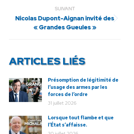
:
SUIVANT
Nicolas Dupont-Aignan invité des
Article
« Grandes Gueules »
suivant
:
ARTICLES LIÉS
Présomption de légitimité de
l’usage des armes par les
forces de l’ordre
31 juillet 2026
Lorsque tout flambe et que
l’État s’affaisse.
30 juillet 2026