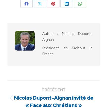
Partager
Partager
Partager
Partager
Partager
sur
sur
sur
sur
sur
Facebook
X
Pinterest
LinkedIn
WhatsApp
Auteur :
Nicolas Dupont-
Aignan
Président de Debout la
France
PRÉCÉDENT
Nicolas Dupont-Aignan invité de
Article
« Face aux Chrétiens »
précédent