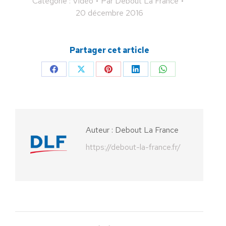
Catégorie :
Vidéo
Par
Debout La France
20 décembre 2016
Partager cet article
Partager
Partager
Partager
Partager
Partager
sur
sur
sur
sur
sur
Facebook
X
Pinterest
LinkedIn
WhatsApp
Auteur :
Debout La France
https://debout-la-france.fr/