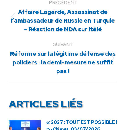
PRÉCÉDENT
Affaire Lagarde, Assassinat de
Article
l’ambassadeur de Russie en Turquie
précédent
– Réaction de NDA sur itélé
:
SUIVANT
Réforme sur la légitime défense des
Article
policiers : la demi-mesure ne suffit
suivant
pas !
:
ARTICLES LIÉS
« 2027 : TOUT EST POSSIBLE !
» · CNews, 03/07/2026