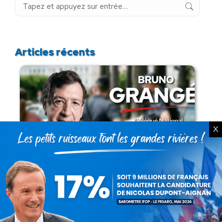
Recherche
:
Articles récents
X
Présomption de légitimité de l’usage des
armes par les forces de l’ordre