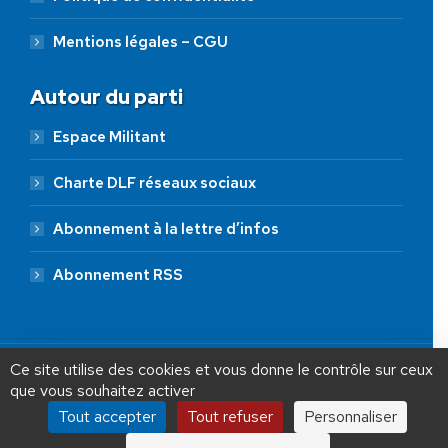
Mentions légales – CGU
Autour du parti
Espace Militant
Charte DLF réseaux sociaux
Abonnement à la lettre d’infos
Abonnement RSS
AIDEZ NOUS À
LIBÉRER LA FRANCE
JE FAIS UN DON À DLF
Ce site utilise des cookies et vous donne le contrôle sur ceux
que vous souhaitez activer
ADHÉSION
20 €
50 €
100 €
Tout accepter
Tout refuser
Personnaliser
Debout La France © 2026 | Designed by Aryup.com