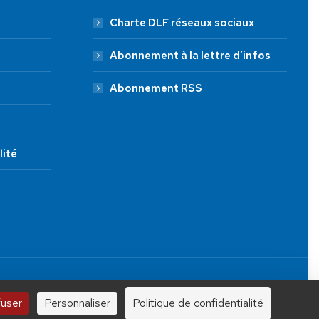
Charte DLF réseaux sociaux
Abonnement à la lettre d’infos
Abonnement RSS
lité
JE FAIS UN DON À DLF
Tous droits réservés.
100 €
250 €
1000 €
fuser
Personnaliser
Politique de confidentialité