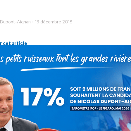
 Dupont-Aignan
13 décembre 2018
 cet article
ger
Partager
Partager
Partager
sur
sur
sur
Pinterest
LinkedIn
WhatsApp