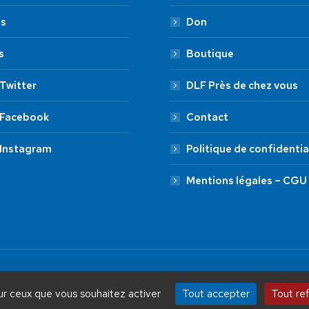
es
Don
s
Boutique
Twitter
DLF Près de chez vous
 Facebook
Contact
 Instagram
Politique de confidentia
Mentions légales – CGU
by Aryup.com
ADHÉSION
20 €
50 €
Tout accepter
Tout re
sur ceux que vous souhaitez activer