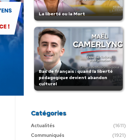
La liberté ou la Mort
Bac de français : quand la liberté
pédagogique devient abandon
culturel
Catégories
Actualités
(1611)
Communiqués
(1921)