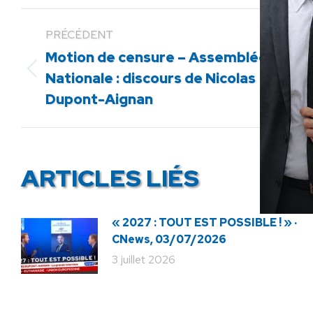
PRÉCÉDENT
Motion de censure – Assemblée
Article
Nationale : discours de Nicolas
précédent
Dupont-Aignan
:
ARTICLES LIÉS
« 2027 : TOUT EST POSSIBLE ! » ·
CNews, 03/07/2026
3 juillet 2026