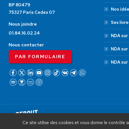
BP 80479
Nos idé
75327 Paris Cedex 07
Ses livre
Nous joindre
01.84.16.02.24
NDA sur 
Nous contacter
NDA sur
PAR FORMULAIRE
NDA sur
AIDEZ NOUS À
LIBÉRER LA FRANCE
Debout La France © 2026 | Designed 
Ce site utilise des cookies et vous donne le contrôle 