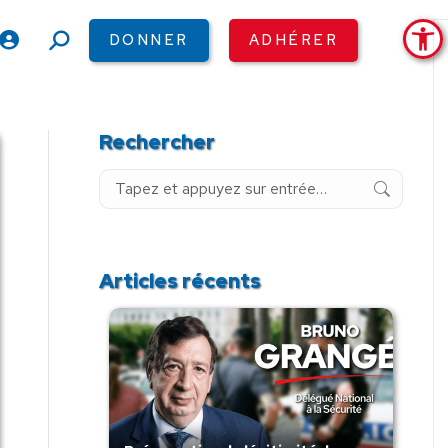
Ouv
DONNER
ADHÉRER
Recherche
:
Rechercher
Recherche
:
Articles récents