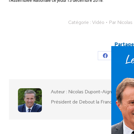
l’Assemblée Nationale ce jeudi 13 décembre 2018.
Catégorie :
Vidéo
Par
Nicolas
Partager
Partager
Parta
sur
sur
Facebook
X
Auteur :
Nicolas Dupont-Aignan
Président de Debout la France