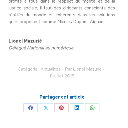
profite à tous dans le respect du mérite et de la
justice sociale, il faut des dirigeants conscients des
réalités du monde et cohérents dans les solutions
qu’ils proposent comme Nicolas Dupont-Aignan.
Lionel Mazurié
Délégué
National au numérique
Catégorie :
Actualités
Par
Lionel Mazurié
11 juillet 2018
Partager cet article
Partager
Partager
Partager
Partager
Partager
sur
sur
sur
sur
sur