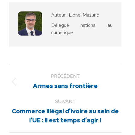
Facebook
X
Pinterest
LinkedIn
WhatsApp
Auteur :
Lionel Mazurié
Délégué national au
numérique
PRÉCÉDENT
Article
Armes sans frontière
précédent
:
SUIVANT
Commerce illégal d’ivoire au sein de
Article
l’UE : il est temps d’agir !
suivant
: