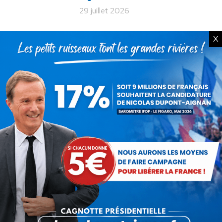
29 juillet 2026
La liberté ou la Mort
X
20 juillet 2026
Bac de français : quand la
liberté pédagogique devient
abandon culturel
18 juillet 2026
La France au seuil d’un
engrenage stratégique ?
15 juillet 2026