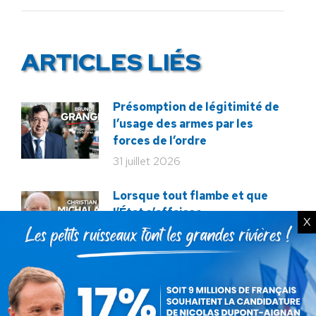
:
ARTICLES LIÉS
Présomption de légitimité de
l’usage des armes par les
forces de l’ordre
31 juillet 2026
Lorsque tout flambe et que
l’État s’affaisse.
X
30 juillet 2026
Zinedine Zidane, le retour du
héros : la France confie son
destin à sa plus grande