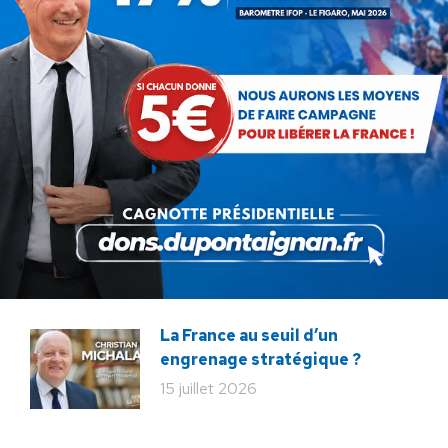
légende
29 juillet 2026
La liberté ou la Mort
20 juillet 2026
Bac de français : quand la
liberté pédagogique devient
abandon culturel
18 juillet 2026
La France au seuil d’un
engrenage stratégique ?
15 juillet 2026