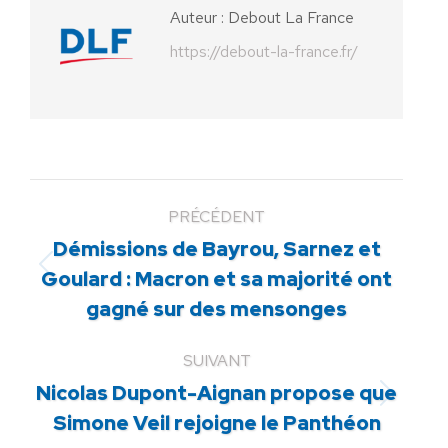
Auteur :
Debout La France
https://debout-la-france.fr/
PRÉCÉDENT
Démissions de Bayrou, Sarnez et
Article
Goulard : Macron et sa majorité ont
précédent
gagné sur des mensonges
:
SUIVANT
Nicolas Dupont-Aignan propose que
Article
Simone Veil rejoigne le Panthéon
suivant