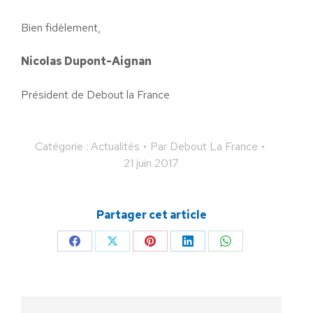
Bien fidèlement,
Nicolas Dupont-Aignan
Président de Debout la France
Catégorie :
Actualités
Par
Debout La France
21 juin 2017
Partager cet article
Partager
Partager
Partager
Partager
Partager
sur
sur
sur
sur
sur
Facebook
X
Pinterest
LinkedIn
WhatsApp