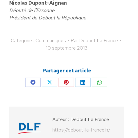
Nicolas Dupont-Aignan
Député de l'Essonne
Président de Debout la République
Catégorie :
Communiqués
Par
Debout La France
10 septembre 2013
Partager cet article
Partager
Partager
Partager
Partager
Partager
sur
sur
sur
sur
sur
Facebook
X
Pinterest
LinkedIn
WhatsApp
Auteur :
Debout La France
https://debout-la-france.fr/