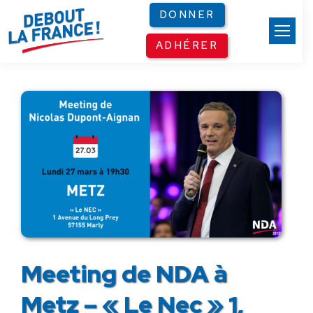
Panneau de gestion des cookies
DONNER
ADHÉRER
Meeting de NDA à
Metz – « Le Nec » 1,