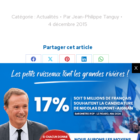
Catégorie :
Actualités
Par
Jean-Philippe Tanguy
4 décembre 2015
Partager cet article
Partager
Partager
Partager
Partager
Partager
X
sur
sur
sur
sur
sur
Facebook
X
Pinterest
LinkedIn
WhatsApp
Auteur :
Jean-Philippe
Tanguy