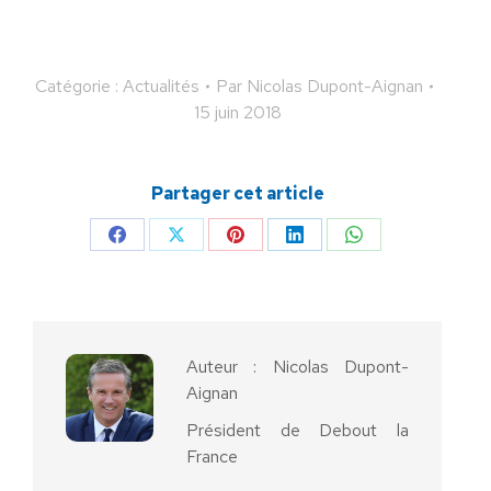
Catégorie :
Actualités
Par
Nicolas Dupont-Aignan
15 juin 2018
Partager cet article
Partager
Partager
Partager
Partager
Partager
sur
sur
sur
sur
sur
Facebook
X
Pinterest
LinkedIn
WhatsApp
Auteur :
Nicolas Dupont-
Aignan
Président de Debout la
France