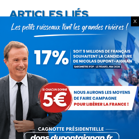
ARTICLES LIÉS
X
Présomption de légitimité de
l’usage des armes par les
forces de l’ordre
31 juillet 2026
Lorsque tout flambe et que
l’État s’affaisse.
30 juillet 2026
Zinedine Zidane, le retour du
héros : la France confie son
destin à sa plus grande
légende