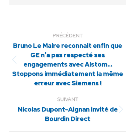
PRÉCÉDENT
Bruno Le Maire reconnait enfin que
GE n’a pas respecté ses
Article
engagements avec Alstom…
précédent
Stoppons immédiatement la même
:
erreur avec Siemens !
SUIVANT
Nicolas Dupont-Aignan invité de
Article
Bourdin Direct
suivant
: