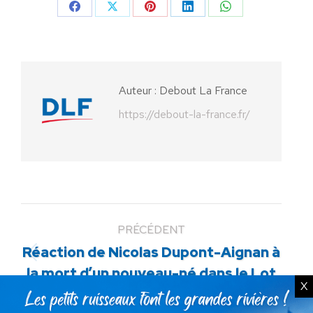
Partager
Partager
Partager
Partager
Partager
sur
sur
sur
sur
sur
Facebook
X
Pinterest
LinkedIn
WhatsApp
Auteur :
Debout La France
https://debout-la-france.fr/
PRÉCÉDENT
Réaction de Nicolas Dupont-Aignan à
Article
la mort d’un nouveau-né dans le Lot
précédent
X
:
SUIVANT