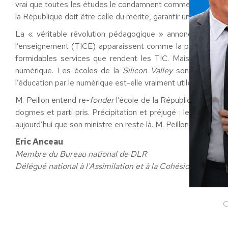
vrai que toutes les études le condamnent comme inefficace. L
la République doit être celle du mérite, garantir un niveau, c
La « véritable révolution pédagogique » annoncée passe
l’enseignement (TICE) apparaissent comme la panacée pédagog
formidables services que rendent les TIC. Mais une chose
numérique. Les écoles de la
Silicon Valley
sont déjà pa
l’éducation par le numérique est-elle vraiment utile avant le 
M. Peillon entend re-
fonder
l’école de la République, il ne 
dogmes et parti pris. Précipitation et préjugé : les deux e
aujourd’hui que son ministre en reste là. M. Peillon se rêve en
Eric Anceau
Membre du Bureau national de DLR
Délégué national à l'Assimilation et à la Cohésion national
C