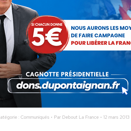
’école ne saurait être une garderie où chacun passe dans la clas
e qu’elle fait de moins en moins. S’en prendre au redoublement revi
 aussi par la formation au numérique
par
le numérique. Les tec
ique. Outre les coûts d’un tel parti pris, il est naïf de croire
 est l’usage qu’un esprit critique
déjà formé
peut tirer de tel
ssées au
low-tech
. On y sait mieux qu’ailleurs quelle est l’o
lycée ?
propose dans la précipitation du rythme quinquennal, qu’une
réfo
nnemis de la méthode cartésienne. Il est dommage qu’un philosop
 Jules Ferry, il n’est que l’ombre de Lionel Jospin.
e
atégorie :
Communiqués
Par
Debout La France
12 mars 2013