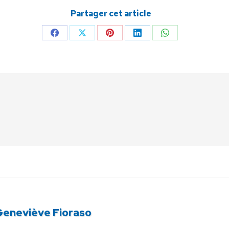
Partager cet article
Partager
Partager
Partager
Partager
Partager
sur
sur
sur
sur
sur
Facebook
X
Pinterest
LinkedIn
WhatsApp
Article
Geneviève Fioraso
suivant