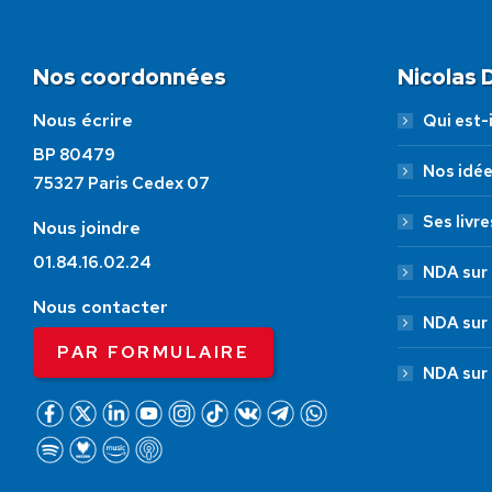
Nos coordonnées
Nicolas
Nous écrire
Qui est-i
BP 80479
Nos idé
75327 Paris Cedex 07
Ses livre
Nous joindre
01.84.16.02.24
NDA sur 
Nous contacter
NDA sur
PAR FORMULAIRE
NDA sur