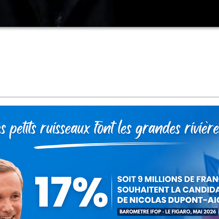
débat sur le projet de loi d’orientation et de programmation pour 
us l’égide de la philosophie du fondement de Descartes, dema
ement. Mais la refondation proposée est-elle à la hauteur de son 
ation des enseignants et du temps accordé pour apprendre. Pour le 
dée de progression pédagogique année par année, discipline par d
l s’agira dans les ÉSPÉ (Écoles Supérieures du Professorat et de
le ou de l’Université. Or, enseigner à la maternelle n’est d
 des IUFM, qui donna lieu aux formations les plus dénuées de se
 meilleure idée que de s’attaquer encore au redoublement. Si les 