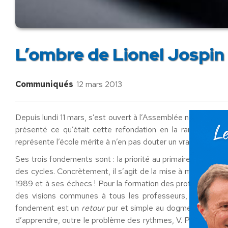
L’ombre de Lionel Jospin
Communiqués
12 mars 2013
Depuis lundi 11 mars, s’est ouvert à l’Assemblée nationale le 
présenté ce qu’était cette refondation en la rangeant so
représente l’école mérite à n’en pas douter un vrai rassembl
Ses trois fondements sont : la priorité au primaire, la form
des cycles. Concrètement, il s’agit de la mise à mal de l’i
1989 et à ses échecs ! Pour la formation des professeurs, i
des visions communes à tous les professeurs, de maternel
fondement est un
retour
pur et simple au dogme constitutif
d’apprendre, outre le problème des rythmes, V. Peillon n’a de