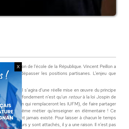
la refondation de l’école de la République. Vincent Peillon a
X
ndant de dépasser les positions partisanes. L’enjeu que
intention ?
primaire, il s’agira d’une réelle mise en œuvre du principe
iscipline. Ce fondement n’est qu’un
retour
à la loi Jospin de
 l’Éducation qui remplaceront les IUFM), de faire partager
éjà pas le même métier qu’enseigner en élémentaire ! Ce
ns qui aient jamais existé. Pour laisser à chacun le temps
professeurs y sont attachés, il y a une raison. Il n’est pas