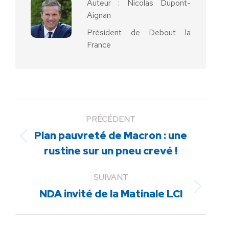
Auteur :
Nicolas Dupont-
Aignan
Président de Debout la
France
PRÉCÉDENT
Plan pauvreté de Macron : une
Article
rustine sur un pneu crevé !
précédent
:
SUIVANT
Article
NDA invité de la Matinale LCI
suivant
: