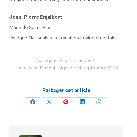
Jean-Pierre Enjalbert
Maire de Saint-Prix
Délégué Nationale à la Transition Environementale
Catégorie :
Communiqués
Par
Nicolas Dupont-Aignan
14 septembre 2018
Partager cet article
Partager
Partager
Partager
Partager
Partager
sur
sur
sur
sur
sur
Facebook
X
Pinterest
LinkedIn
WhatsApp