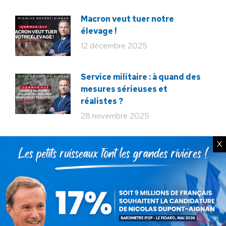
Macron veut tuer notre
élevage !
12 décembre 2025
Service militaire : à quand des
mesures sérieuses et
réalistes ?
28 novembre 2025
Budget : l’imposture de trop.
X
La destitution au plus tôt !
24 novembre 2025