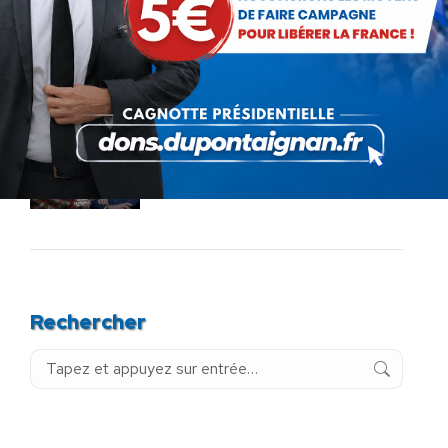
Service militaire : à quand des
mesures sérieuses et
réalistes ?
28 novembre 2025
Budget : l’imposture de trop.
La destitution au plus tôt !
24 novembre 2025
Rechercher
Recherche
: