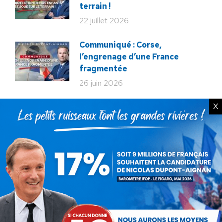
terrain !
22 juillet 2026
Communiqué : Corse,
l’engrenage d’une France
fragmentée
26 juin 2026
X
En ce 18 juin, le meilleur
hommage : libérer à nouveau la
France !
18 juin 2026
Macron veut tuer notre
élevage !
12 décembre 2025