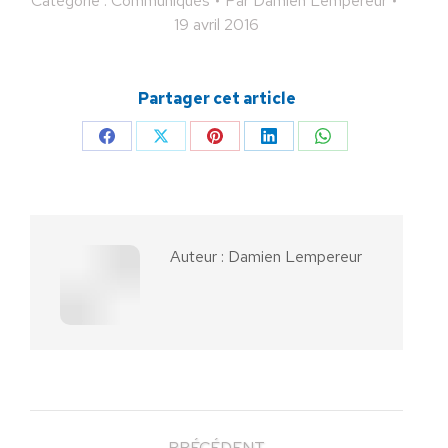
Catégorie :
Communiqués
Par
Damien Lempereur
19 avril 2016
Partager cet article
Partager
Partager
Partager
Partager
Partager
sur
sur
sur
sur
sur
Facebook
X
Pinterest
LinkedIn
WhatsApp
Auteur :
Damien Lempereur
PRÉCÉDENT