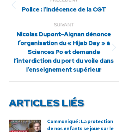
Article
Police : l’indécence de la CGT
précédent
:
SUIVANT
Nicolas Dupont-Aignan dénonce
l’organisation du « Hijab Day » à
Article
Sciences Po et demande
suivant
l’interdiction du port du voile dans
:
l’enseignement supérieur
ARTICLES LIÉS
Communiqué : La protection
de nos enfants se joue sur le