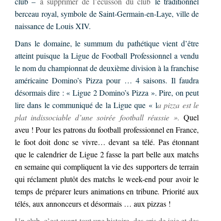
club –
à supprimer de l’écusson du club
le traditionnel
berceau royal, symbole de Saint-Germain-en-Laye, ville de
naissance de Louis XIV.
Dans le domaine, le summum du pathétique vient d’être
atteint puisque la Ligue de Football Professionnel a vendu
le nom du championnat de deuxième division à la franchise
américaine Domino’s Pizza pour … 4 saisons. Il faudra
désormais dire : « Ligue 2 Domino’s Pizza ». Pire, on peut
lire dans le communiqué de la Ligue que « l
a pizza est le
plat indissociable d’une soirée football réussie ».
Quel
aveu ! Pour les patrons du football professionnel en France,
le foot doit donc se vivre… devant sa télé. Pas étonnant
que le calendrier de Ligue 2 fasse la part belle aux matchs
en semaine qui compliquent la vie des supporters de terrain
qui réclament plutôt des matchs le week-end pour avoir le
temps de préparer leurs animations en tribune
.
Priorité aux
télés, aux annonceurs et désormais … aux pizzas !
Un club, c’est avant-tout une histoire, des cris de joie et des