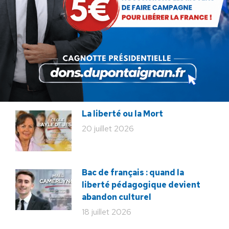
30 juillet 2026
Zinedine Zidane, le retour du
héros : la France confie son
destin à sa plus grande
légende
29 juillet 2026
La liberté ou la Mort
20 juillet 2026
Bac de français : quand la
liberté pédagogique devient
abandon culturel
18 juillet 2026