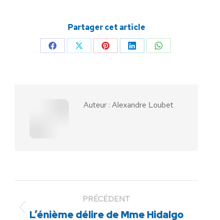
Partager cet article
Partager
Partager
Partager
Partager
Partager
sur
sur
sur
sur
sur
Facebook
X
Pinterest
LinkedIn
WhatsApp
Auteur :
Alexandre Loubet
PRÉCÉDENT
Article
L’énième délire de Mme Hidalgo