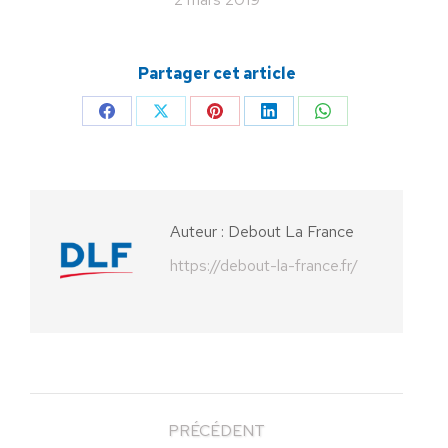
Partager cet article
Partager
Partager
Partager
Partager
Partager
sur
sur
sur
sur
sur
Facebook
X
Pinterest
LinkedIn
WhatsApp
Auteur :
Debout La France
https://debout-la-france.fr/
PRÉCÉDENT