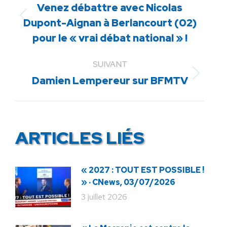
Venez débattre avec Nicolas
Article
Dupont-Aignan à Berlancourt (02)
précédent
pour le « vrai débat national » !
:
SUIVANT
Article
Damien Lempereur sur BFMTV
suivant
:
ARTICLES LIÉS
« 2027 : TOUT EST POSSIBLE !
» · CNews, 03/07/2026
3 juillet 2026