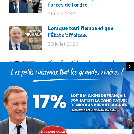
forces de l’ordre
31 juillet 2026
Lorsque tout flambe et que
l’État s’affaisse.
30 juillet 2026
Zinedine Zidane, le retour du
X
héros : la France confie son
destin à sa plus grande
légende
29 juillet 2026
La liberté ou la Mort
20 juillet 2026