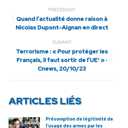
PRÉCÉDENT
Quand l’actualité donne raison à
Article
Nicolas Dupont-Aignan en direct
précédent
:
SUIVANT
Terrorisme : « Pour protéger les
Article
Français, il faut sortir de l’UE' » ·
suivant
Cnews, 20/10/23
:
ARTICLES LIÉS
Présomption de légitimité de
l’usage des armes par les