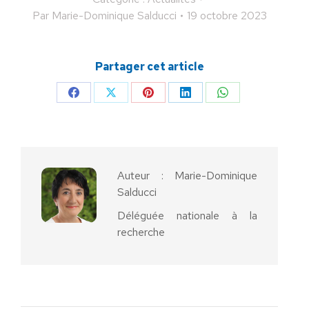
Par
Marie-Dominique Salducci
19 octobre 2023
Partager cet article
Partager
Partager
Partager
Partager
Partager
sur
sur
sur
sur
sur
Facebook
X
Pinterest
LinkedIn
WhatsApp
Auteur :
Marie-Dominique
Salducci
Déléguée nationale à la
recherche