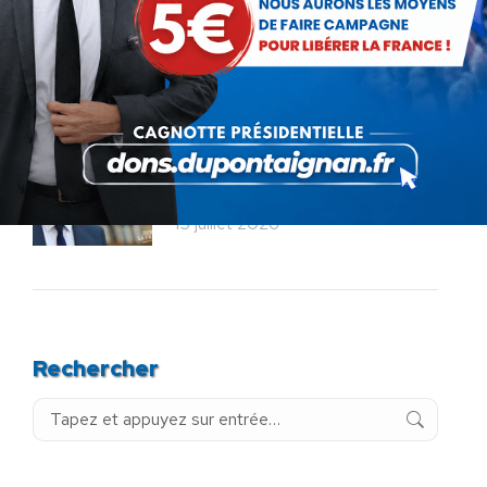
Bac de français : quand la
liberté pédagogique devient
abandon culturel
18 juillet 2026
La France au seuil d’un
engrenage stratégique ?
15 juillet 2026
Rechercher
Recherche
: