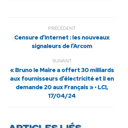
PRÉCÉDENT
Censure d’Internet : les nouveaux
Article
signaleurs de l’Arcom
précédent
:
SUIVANT
« Bruno le Maire a offert 30 milliards
aux fournisseurs d’électricité et il en
Article
demande 20 aux Français » • LCI,
suivant
17/04/24
:
ARTICLES LIÉS