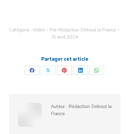
Catégorie :
Vidéo
Par
Rédaction Debout la France
15 avril 2024
Partager cet article
Partager
Partager
Partager
Partager
Partager
sur
sur
sur
sur
sur
Facebook
X
Pinterest
LinkedIn
WhatsApp
Auteur :
Rédaction Debout la
France