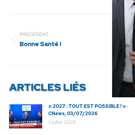
PRÉCÉDENT
Article
Bonne Santé !
précédent
:
ARTICLES LIÉS
« 2027 : TOUT EST POSSIBLE ! » ·
CNews, 03/07/2026
3 juillet 2026