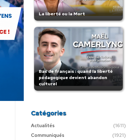
La liberté ou la Mort
Bac de français : quand la liberté
pédagogique devient abandon
culturel
Catégories
Actualités
(1611)
Communiqués
(1921)