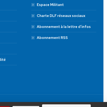
Espace Militant
Charte DLF réseaux sociaux
Abonnement à la lettre d’infos
Abonnement RSS
lité
JE FAIS UN DON À DLF
Tous droits réservés.
100 €
250 €
1000 €