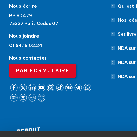
Nous écrire
Qui est-i
BP 80479
Nos idé
75327 Paris Cedex 07
Ses livre
Nous joindre
01.84.16.02.24
NDA sur 
Nous contacter
NDA sur
PAR FORMULAIRE
NDA sur
AIDEZ NOUS À
LIBÉRER LA FRANCE
Debout La France © 2026 | Designed 