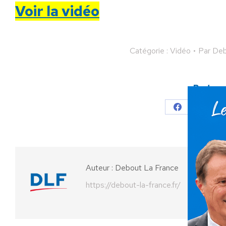
Voir la vidéo
Catégorie :
Vidéo
Par
Deb
Partager
Partager
Parta
sur
sur
Facebook
X
Auteur :
Debout La France
https://debout-la-france.fr/