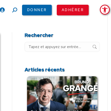
Ouv
DONNER
ADHÉRER
Recherche
:
Rechercher
Recherche
:
Articles récents