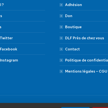
l ?
Adhésion
es
Don
s
Boutique
Twitter
DLF Près de chez vous
 Facebook
Contact
 Instagram
Politique de confidentia
Mentions légales – CGU
by Aryup.com
ADHÉSION
20 €
50 €