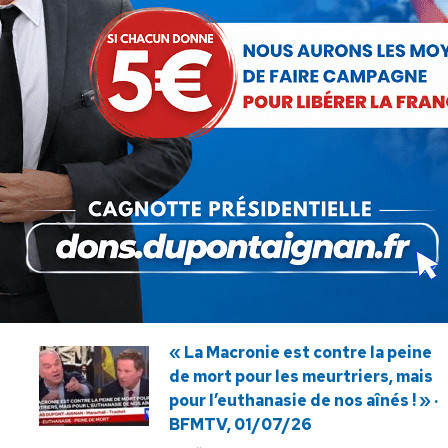
SUIVANT
Nouvelle prorogation de l’état
Article
d’urgence sanitaire : l’Assemblée
suivant
nationale fait hara-kiri !
:
« La Macronie est contre la peine
de mort pour les meurtriers, mais
pour l’euthanasie de nos aînés ! » ·
BFMTV, 01/07/26