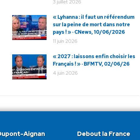
3 juillet 2026
« Lyhanna : il faut un référendum
sur la peine de mort dans notre
pays ! » · CNews, 10/06/2026
11 juin 2026
« 2027 : laissons enfin choisir les
Français ! » · BFMTV, 02/06/26
4 juin 2026
 Dupont-Aignan
Debout la France