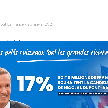
out La France
20 janvier 2021
 cet article
ger
Partager
Partager
Partager
sur
sur
sur
Pinterest
LinkedIn
WhatsApp