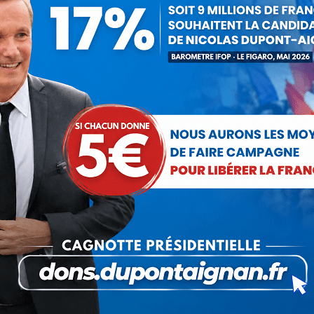
nacé par les juges
Les com
Article
suivant
:
Communiqué : Corse,
l’engrenage d’une France
fragmentée
26 juin 2026