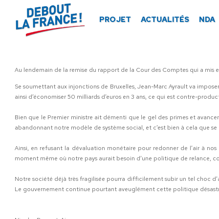
Panneau de gestion des cookies
PROJET
ACTUALITÉS
NDA
Au lendemain de la remise du rapport de la Cour des Comptes qui a mis en 
Se soumettant aux injonctions de Bruxelles, Jean-Marc Ayrault va imposer
ainsi d’économiser 50 milliards d’euros en 3 ans, ce qui est contre-prod
Bien que le Premier ministre ait démenti que le gel des primes et avancem
abandonnant notre modèle de système social, et c’est bien à cela que s
Ainsi, en refusant la dévaluation monétaire pour redonner de l’air à nos
moment même où notre pays aurait besoin d’une politique de relance, c
Notre société déjà très fragilisée pourra difficilement subir un tel choc d
Le gouvernement continue pourtant aveuglément cette politique désastre