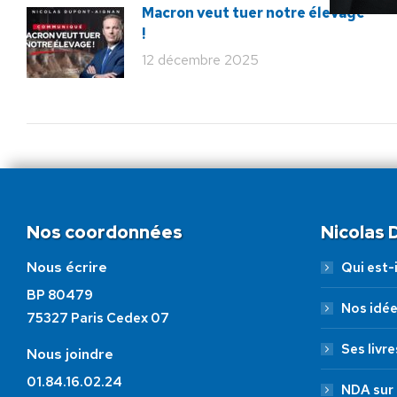
Macron veut tuer notre élevage
!
12 décembre 2025
Nos coordonnées
Nicolas
Nous écrire
Qui est-i
BP 80479
Nos idé
75327 Paris Cedex 07
Ses livre
Nous joindre
01.84.16.02.24
NDA sur 