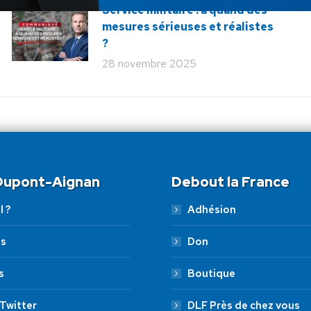
Service militaire : à quand des
mesures sérieuses et réalistes
?
28 novembre 2025
 Dupont-Aignan
Debout la France
l ?
Adhésion
es
Don
s
Boutique
Twitter
DLF Près de chez vous