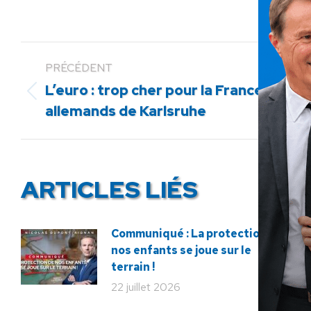
PRÉCÉDENT
L’euro : trop cher pour la France et me
Article
allemands de Karlsruhe
précédent
:
ARTICLES LIÉS
Communiqué : La protection de
nos enfants se joue sur le
terrain !
22 juillet 2026