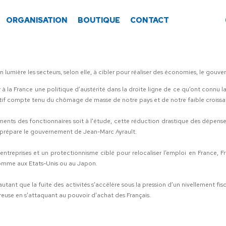
ORGANISATION
BOUTIQUE
CONTACT
lumière les secteurs, selon elle, à cibler pour réaliser des économies, le gouv
 à la France une politique d’austérité dans la droite ligne de ce qu’ont connu
uctif compte tenu du chômage de masse de notre pays et de notre faible croissa
ents des fonctionnaires soit à l'étude, cette réduction drastique des dépenses
e prépare le gouvernement de Jean-Marc Ayrault.
 entreprises et un protectionnisme ciblé pour relocaliser l’emploi en France,
omme aux Etats-Unis ou au Japon.
’autant que la fuite des activités s’accélère sous la pression d’un nivellement f
use en s’attaquant au pouvoir d’achat des Français.