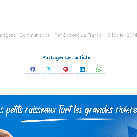
tégorie :
Communiqués
Par
Debout La France
13 février 201
Partager cet article
Partager
Partager
Partager
Partager
Partager
sur
sur
sur
sur
sur
Facebook
X
Pinterest
LinkedIn
WhatsApp