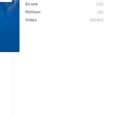
En une
(13)
Pétition
(4)
Vidéo
(2042)