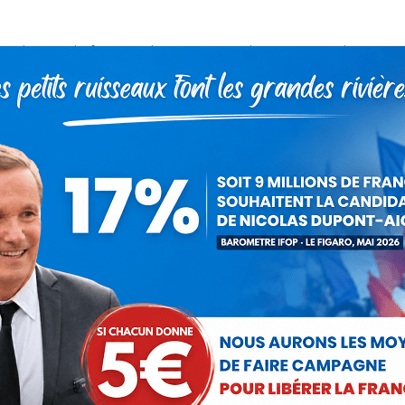
est abimé et bafoué par des groupes qui haïssent notre histoire
de toutes origines à être fiers de ce qu’ils sont, fiers de leur
essage de tolérance et de fraternité.
marchands de haine. Ce camp doit être interdit, il n’a pas sa
épublique.
Laurent Jacobelli
28 avril 2016
 cet article