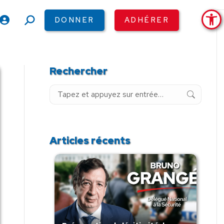
Ouv
DONNER
ADHÉRER
Recherche
:
Rechercher
Recherche
:
Articles récents