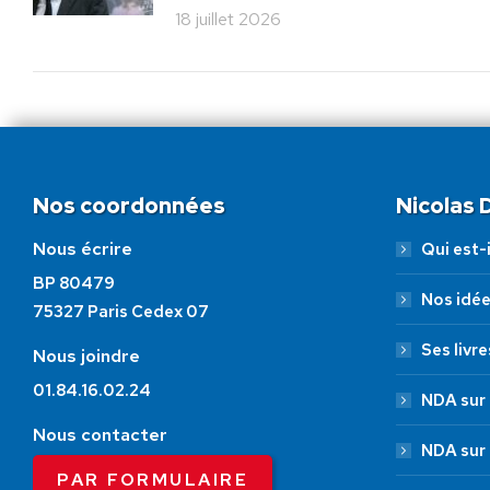
18 juillet 2026
Nos coordonnées
Nicolas
Nous écrire
Qui est-i
BP 80479
Nos idé
75327 Paris Cedex 07
Ses livre
Nous joindre
01.84.16.02.24
NDA sur 
Nous contacter
NDA sur
PAR FORMULAIRE