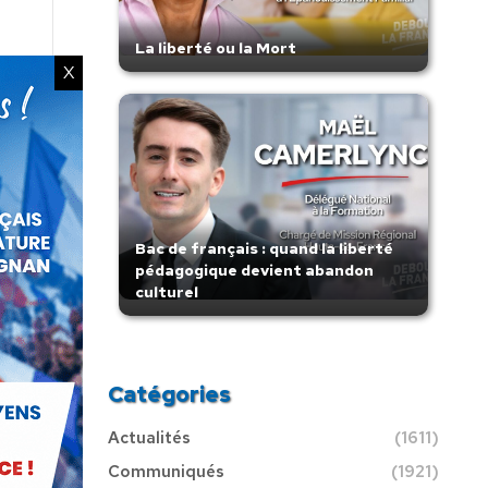
La liberté ou la Mort
X
Bac de français : quand la liberté
pédagogique devient abandon
culturel
Catégories
Actualités
(1611)
Communiqués
(1921)