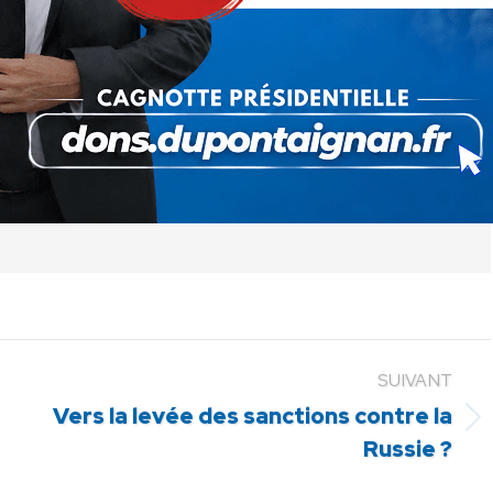
ger
Partager
Partager
Partager
sur
sur
sur
Pinterest
LinkedIn
WhatsApp
SUIVANT
Vers la levée des sanctions contre la
Article
Russie ?
suivant
: