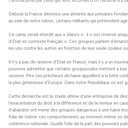
l’antiracisme par ceux qui sont victimes d’un racisme d’Etat
Debout la France dénonce une atteinte aux principes fonda
au sein de notre nation, certains militants qui prétendent agir 
Ce camp serait interdit aux « blancs » : il « est réservé uni
d’État en contexte français ». Ces groupes parlent d’émancip
les uns contre les autres en fonction de leur seule couleur ou
Il n’y a pas de racisme d’Etat en France, mais il y a un no
pouvons admettre que certains groupuscules mettent à bas n
racisme. Pire ces prêcheurs de haine appellent à la lutte con
la plus généreuse d’Europe. Dans notre République où est gar
Cette démarche est le stade ultime d’une entreprise de destru
l’exacerbation du droit à la différence et de la remise en ca
d’abandon ont mené des groupes dangereux à une haine inco
folie de tolérer ces comportements au moment même où des f
cohérence nationale. Quelle folie de la part des pouvoirs pub