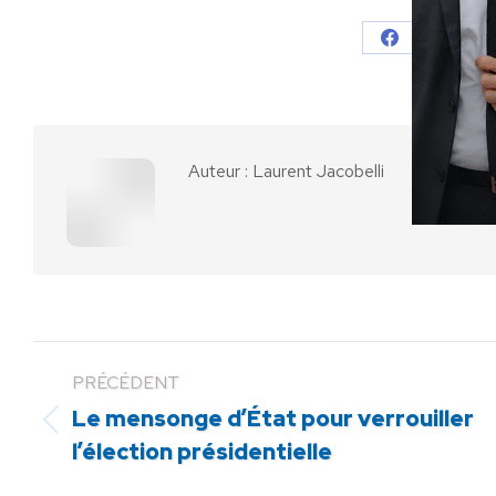
Partager
Parta
sur
sur
Facebook
X
Auteur :
Laurent Jacobelli
PRÉCÉDENT
Le mensonge d’État pour verrouiller
Article
l’élection présidentielle
précédent
: