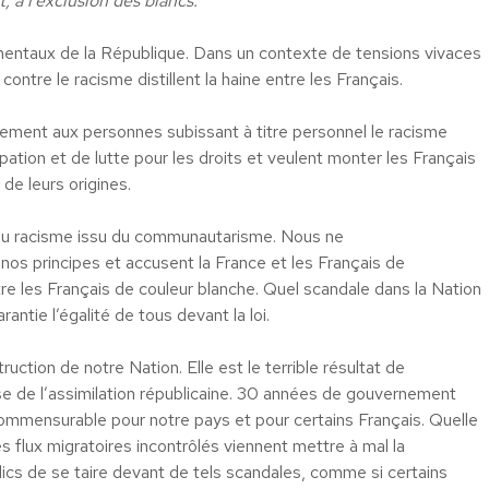
, à l’exclusion des blancs.
mentaux de la République. Dans un contexte de tensions vivaces
contre le racisme distillent la haine entre les Français.
quement aux personnes subissant à titre personnel le racisme
ation et de lutte pour les droits et veulent monter les Français
 de leurs origines.
uveau racisme issu du communautarisme. Nous ne
os principes et accusent la France et les Français de
tre les Français de couleur blanche. Quel scandale dans la Nation
antie l’égalité de tous devant la loi.
ction de notre Nation. Elle est le terrible résultat de
use de l’assimilation républicaine. 30 années de gouvernement
mmensurable pour notre pays et pour certains Français. Quelle
lux migratoires incontrôlés viennent mettre à mal la
lics de se taire devant de tels scandales, comme si certains