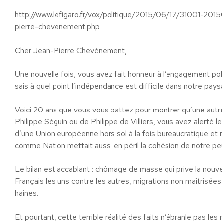
http://www.lefigaro.fr/vox/politique/2015/06/17/31001-2
pierre-chevenement.php
Cher Jean-Pierre Chevènement,
Une nouvelle fois, vous avez fait honneur à l’engagement po
sais à quel point l’indépendance est difficile dans notre pays
Voici 20 ans que vous vous battez pour montrer qu’une autre 
Philippe Séguin ou de Philippe de Villiers, vous avez alerté 
d’une Union européenne hors sol à la fois bureaucratique et 
comme Nation mettait aussi en péril la cohésion de notre pe
Le bilan est accablant : chômage de masse qui prive la nouve
Français les uns contre les autres, migrations non maîtrisée
haines.
Et pourtant, cette terrible réalité des faits n’ébranle pas l