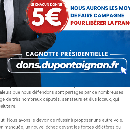
’écart les sauvageons dont vous parliez déjà lorsque vous étiez
er nos frontières, mettre en place des projets concrets et
ice d’une politique gaullienne indépendante.
savons que le déclin et l’abandon favorisent les divisions dont
 le voyons à travers les urnes, une majorité silencieuse dans
es valeurs que nous défendons sont partagés par de nombreuses
e de très nombreux députés, sénateurs et élus locaux, qui
alutaire.
ut. Nous avons le devoir de réussir à proposer une autre voie.
on manquée, un nouvel échec devant les forces délétères du