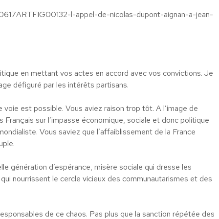
0150617ARTFIG00132-l-appel-de-nicolas-dupont-aignan-a-jean-
litique en mettant vos actes en accord avec vos convictions. Je
age défiguré par les intérêts partisans.
voie est possible. Vous aviez raison trop tôt. A l’image de
les Français sur l’impasse économique, sociale et donc politique
mondialiste. Vous saviez que l’affaiblissement de la France
uple.
lle génération d’espérance, misère sociale qui dresse les
s qui nourrissent le cercle vicieux des communautarismes et des
es responsables de ce chaos. Pas plus que la sanction répétée des