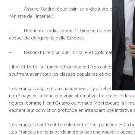
– Assurer l’ordre républicain, un ordre juste qui mette à l
Ministre de l’Intérieur,
– Réorienter radicalement l’Union européenne pour maitris
cesser de défigurer la belle Europe ;
– Reconstruire d’un outil militaire et diplomatique au serv
Libre et forte, la France retrouvera enfin sa cohésion. Nous 
souffrent avant tout les classes populaires et moyennes.
Les Français aspirent au changement. Il y a bel et bien, nous
notre pays qui attend une vraie alternative. Le projet et l
figures, comme Henri Guaino ou Arnaud Montebourg, à l’imag
cachent leur conviction profonde en attendant une initiative s
Les Français souffrent terriblement et leur patience est à bo
Les Français ne nous pardonnerons pas une nouvelle occasi