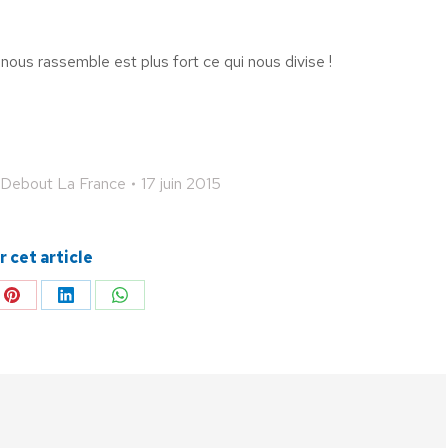
 nous rassemble est plus fort ce qui nous divise !
Debout La France
17 juin 2015
 cet article
ger
Partager
Partager
Partager
sur
sur
sur
Pinterest
LinkedIn
WhatsApp