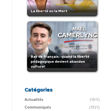
La liberté ou la Mort
Bac de français : quand la liberté
pédagogique devient abandon
culturel
Catégories
Actualités
(1611)
Communiqués
(1921)