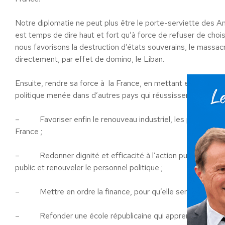
Notre diplomatie ne peut plus être le porte-serviette des A
est temps de dire haut et fort qu’à force de refuser de choi
nous favorisons la destruction d’états souverains, le massac
directement, par effet de domino, le Liban.
Ensuite, rendre sa force à la France, en mettant en place u
politique menée dans d’autres pays qui réussissent dans la m
– Favoriser enfin le renouveau industriel, les percées scie
France ;
– Redonner dignité et efficacité à l’action publique, pour
public et renouveler le personnel politique ;
– Mettre en ordre la finance, pour qu’elle serve l’économie
– Refonder une école républicaine qui apprenne à l’élève l