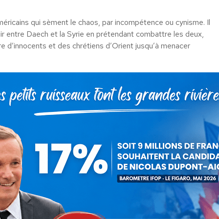
méricains qui sèment le chaos, par incompétence ou cynisme. Il
sir entre Daech et la Syrie en prétendant combattre les deux,
re d’innocents et des chrétiens d’Orient jusqu’à menacer
ne politique économique radicalement différente mais sérieuse,
ondialisation. :
ntifiques et ceux qui inventent, créent et investissent en
 remplacer une bureaucratie envahissante par un vrai service
 réelle et les Français ;
es savoirs fondamentaux et repose sur l’effort et le mérite ;