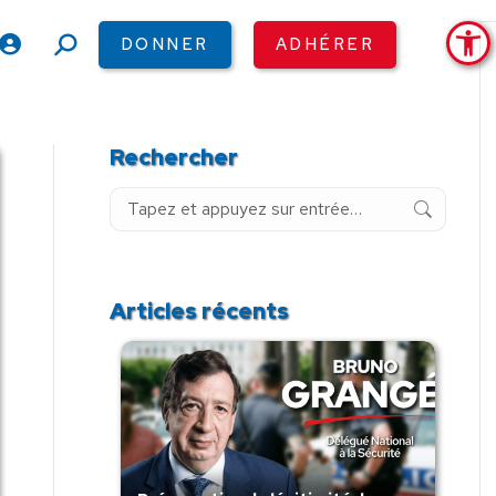
Ouv
DONNER
ADHÉRER
Recherche
:
Rechercher
Recherche
:
Articles récents