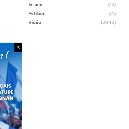
En une
(13)
Pétition
(4)
Vidéo
(2042)
X