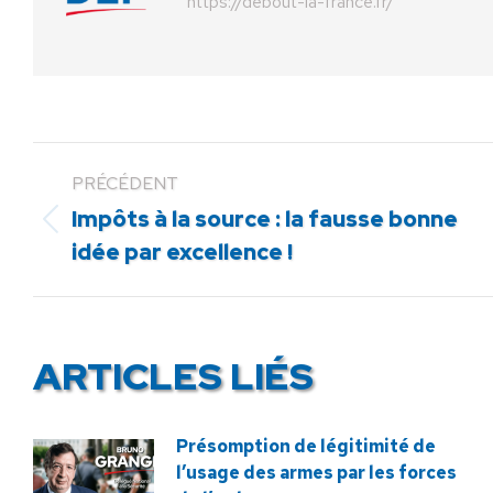
https://debout-la-france.fr/
PRÉCÉDENT
Impôts à la source : la fausse bonne
Article
idée par excellence !
précédent
:
ARTICLES LIÉS
Présomption de légitimité de
l’usage des armes par les forces