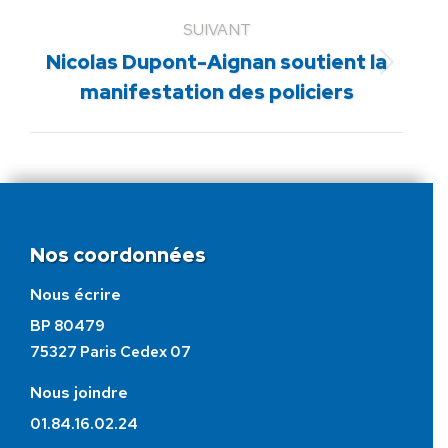
SUIVANT
Nicolas Dupont-Aignan soutient la
Article
manifestation des policiers
suivant
:
Nos coordonnées
Nous écrire
BP 80479
75327 Paris Cedex 07
Nous joindre
01.84.16.02.24