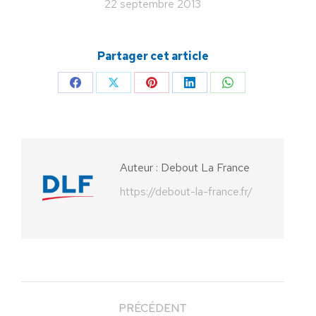
22 septembre 2013
Partager cet article
Partager
Partager
Partager
Partager
Partager
sur
sur
sur
sur
sur
Facebook
X
Pinterest
LinkedIn
WhatsApp
Auteur :
Debout La France
https://debout-la-france.fr/
PRÉCÉDENT