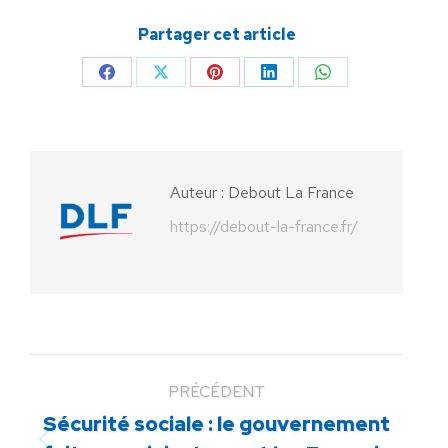
Partager cet article
Partager
Partager
Partager
Partager
Partager
sur
sur
sur
sur
sur
Facebook
X
Pinterest
LinkedIn
WhatsApp
Auteur :
Debout La France
https://debout-la-france.fr/
PRÉCÉDENT
Sécurité sociale : le gouvernement