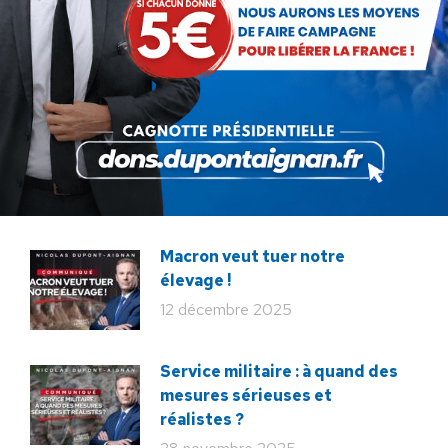
Communiqué : Corse,
l’engrenage d’une France
fragmentée
26 juin 2026
En ce 18 juin, le meilleur
hommage : libérer à nouveau la
France !
18 juin 2026
Macron veut tuer notre
élevage !
12 décembre 2025
Service militaire : à quand des
mesures sérieuses et
réalistes ?