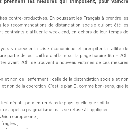
et prennent les mesures qui s’imposent, pour vaincre
aires contre-productives. En poussant les Français à prendre les
 les recommandations de distanciation sociale qui ont été les
t contraints d’affluer le week-end, en dehors de leur temps de
rs va creuser la crise économique et précipiter la faillite de
 partie de leur chiffre d’affaire sur la plage horaire 18h – 20h.
orter avant 20h, se trouvent à nouveau victimes de ces mesures
on et non de l’enferment ; celle de la distanciation sociale et non
e, et non de la coercition. C’est le plan B, comme bon-sens, que je
est négatif pour entrer dans le pays, quelle que soit la
e appel au pragmatisme mais se refuse à l’appliquer
l’Union européenne ;
ragiles ;