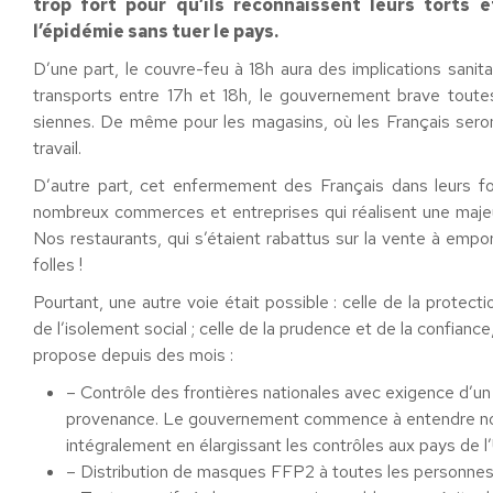
trop fort pour qu’ils reconnaissent leurs torts 
l’épidémie sans tuer le pays.
D’une part, le couvre-feu à 18h aura des implications sanit
transports entre 17h et 18h, le gouvernement brave toutes
siennes. De même pour les magasins, où les Français seron
travail.
D’autre part, cet enfermement des Français dans leurs foye
nombreux commerces et entreprises qui réalisent une majeure
Nos restaurants, qui s’étaient rabattus sur la vente à emp
folles !
Pourtant, une autre voie était possible : celle de la protecti
de l’isolement social ; celle de la prudence et de la confianc
propose depuis des mois :
– Contrôle des frontières nationales avec exigence d’un t
provenance. Le gouvernement commence à entendre notr
intégralement en élargissant les contrôles aux pays de 
– Distribution de masques FFP2 à toutes les personnes f