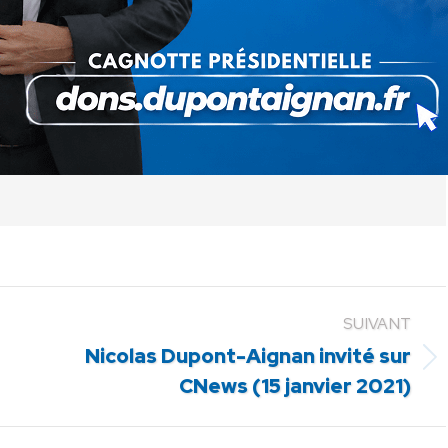
ger
Partager
Partager
Partager
sur
sur
sur
Pinterest
LinkedIn
WhatsApp
SUIVANT
Nicolas Dupont-Aignan invité sur
Article
CNews (15 janvier 2021)
suivant
: