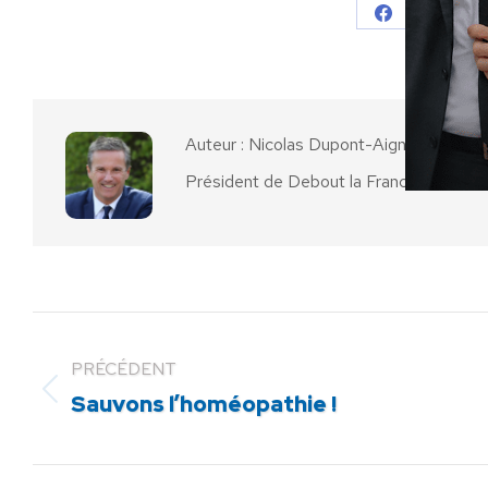
Partager
Parta
sur
sur
Facebook
X
Auteur :
Nicolas Dupont-Aignan
Président de Debout la France
PRÉCÉDENT
Article
Sauvons l’homéopathie !
précédent
: