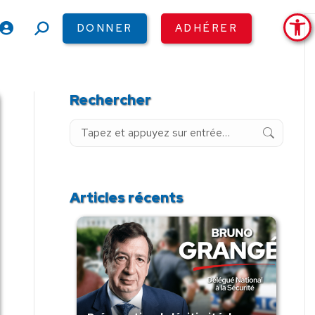
Ouv
DONNER
ADHÉRER
Recherche
:
Rechercher
Recherche
:
Articles récents