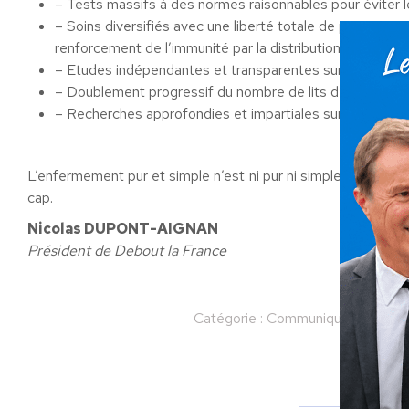
– Tests massifs à des normes raisonnables pour éviter le
– Soins diversifiés avec une liberté totale de prescripti
renforcement de l’immunité par la distribution de vitamin
– Etudes indépendantes et transparentes sur les traite
– Doublement progressif du nombre de lits de réanimati
– Recherches approfondies et impartiales sur les vaccin
L’enfermement pur et simple n’est ni pur ni simple ! Cela ne
cap.
Nicolas DUPONT-AIGNAN
Président de Debout la France
Catégorie :
Communiqués
Par
N
Partager