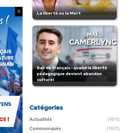
X
La liberté ou la Mort
Bac de français : quand la liberté
pédagogique devient abandon
culturel
Catégories
Actualités
(1611)
Communiqués
(1921)