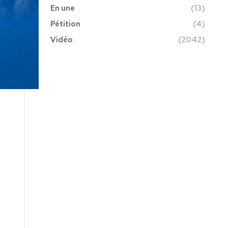
En une
(13)
Pétition
(4)
Vidéo
(2042)