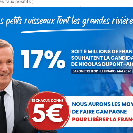
s faux positifs ;
on (hydroxychloroquine, ivermectine, azithromycine, etc.) et
e D et de zinc ;
ments prometteurs ;
ons ;
ations possibles.
 marche pas : il est temps de changer de remède et de se fixer un
icolas Dupont-Aignan
14 janvier 2021
 cet article