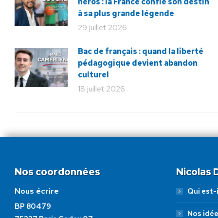
héros : la France confie son destin
à sa plus grande légende
29 juillet 2026
Bac de français : quand la liberté
pédagogique devient abandon
culturel
18 juillet 2026
Nos coordonnées
Nicolas
Nous écrire
Qui est-i
BP 80479
Nos idé