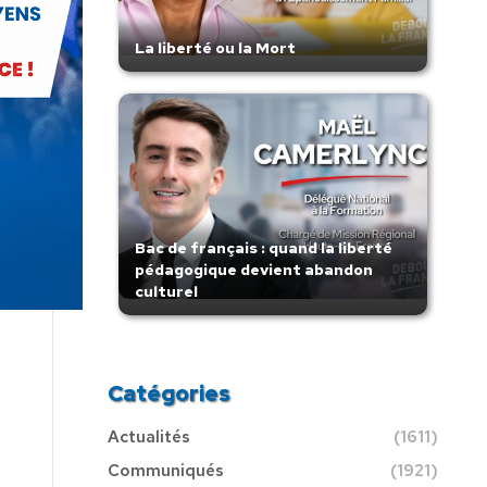
La liberté ou la Mort
Bac de français : quand la liberté
pédagogique devient abandon
culturel
Catégories
Actualités
(1611)
Communiqués
(1921)