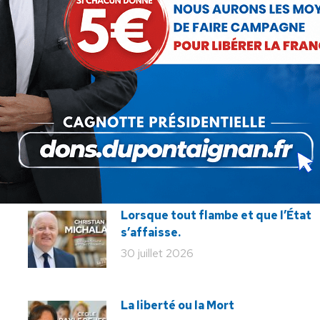
SUIVANT
Terrible Maladie de Charcot Terrible
Article
choix Civilisationnel
suivant
:
Lorsque tout flambe et que l’État
s’affaisse.
30 juillet 2026
La liberté ou la Mort