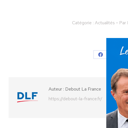
Catégorie :
Actualités
Par
Partager
Partager
Parta
sur
sur
Facebook
X
Auteur :
Debout La France
https://debout-la-france.fr/