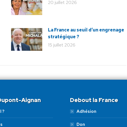
20 juillet 2026
La France au seuil d’un engrenage
stratégique ?
15 juillet 2026
 Dupont-Aignan
Debout la France
l ?
Adhésion
es
Don