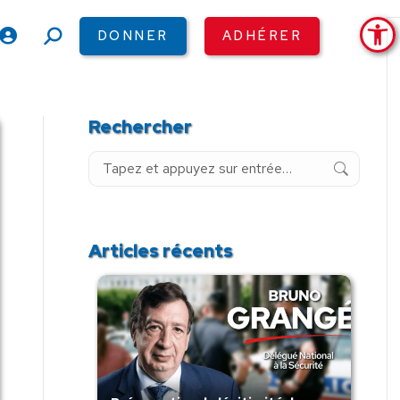
Ouv
DONNER
ADHÉRER
Recherche
:
Rechercher
Recherche
:
Articles récents