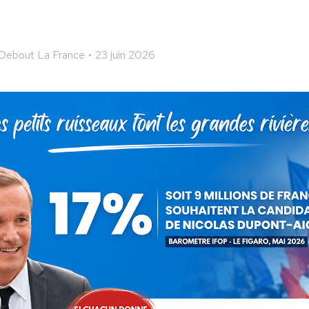
Debout La France
23 juin 2026
 cet article
ger
Partager
Partager
Partager
sur
sur
sur
Pinterest
LinkedIn
WhatsApp