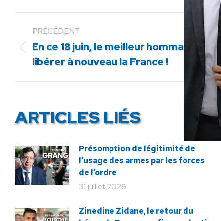
PRÉCÉDENT
En ce 18 juin, le meilleur hommage :
Article
libérer à nouveau la France !
précédent
:
ARTICLES LIÉS
Présomption de légitimité de
l’usage des armes par les forces
de l’ordre
31 juillet 2026
Zinedine Zidane, le retour du