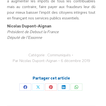
à augmenter les impôts de tous les contribuables
mais au contraire, faire payer aux fraudeurs leur dû
pour mieux baisser l’impôt des citoyens intègres tout
en finançant nos services publics essentiels.
Nicolas Dupont-Aignan
Président de Debout la France
Député de l’Essonne
Catégorie :
Communiqués
Par
Nicolas Dupont-Aignan
6 décembre 2019
Partager cet article
Partager
Partager
Partager
Partager
Partager
sur
sur
sur
sur
sur
Facebook
X
Pinterest
LinkedIn
WhatsApp