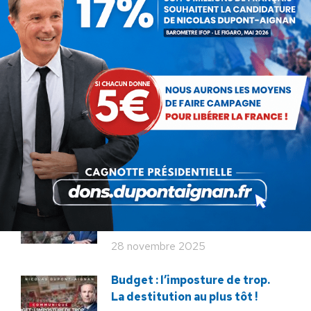
En ce 18 juin, le meilleur
hommage : libérer à nouveau la
France !
18 juin 2026
Macron veut tuer notre
élevage !
12 décembre 2025
Service militaire : à quand des
mesures sérieuses et
réalistes ?
28 novembre 2025
Budget : l’imposture de trop.
La destitution au plus tôt !