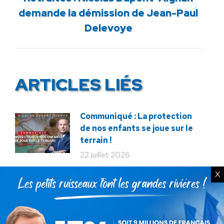
Article
demande la démission de Jean-Paul
suivant
Delevoye
:
ARTICLES LIÉS
Communiqué : La protection
de nos enfants se joue sur le
terrain !
22 juillet 2026
X
Communiqué : Corse,
l’engrenage d’une France
fragmentée
26 juin 2026