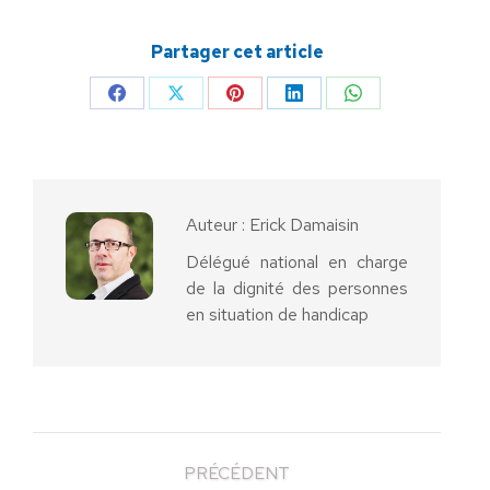
Partager cet article
Partager
Partager
Partager
Partager
Partager
sur
sur
sur
sur
sur
Facebook
X
Pinterest
LinkedIn
WhatsApp
Auteur :
Erick Damaisin
Délégué national en charge
de la dignité des personnes
en situation de handicap
PRÉCÉDENT