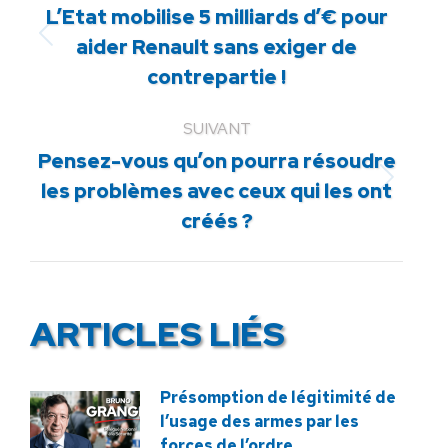
L’Etat mobilise 5 milliards d’€ pour
Article
aider Renault sans exiger de
précédent
contrepartie !
:
SUIVANT
Pensez-vous qu’on pourra résoudre
Article
les problèmes avec ceux qui les ont
suivant
créés ?
:
ARTICLES LIÉS
Présomption de légitimité de
l’usage des armes par les
forces de l’ordre